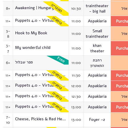
הונגריה
traintheater
Awakening | Hungary
8+
10:30
אזל
- big hall
גרמניה
Puppets 4.0 - Virtual Museum
11+
11:00
Aspaklaria
Purch
3-
Small
Hook to My Book
11:00
אזל
8
traintheater
3-
khan
My wonderful child
11:00
Purch
7
theater
רחבת
ספר שבלול
6+
11:00
התאטרון
גרמניה
Puppets 4.0 - Virtual Museum
11+
11:30
Aspaklaria
Purch
גרמניה
Puppets 4.0 - Virtual Museum
11+
12:00
Aspaklaria
Purch
גרמניה
Puppets 4.0 - Virtual Museum
11+
12:30
Aspaklaria
אזל
גרמניה
Puppets 4.0 - Virtual Museum
11+
13:00
Aspaklaria
Purch
7-
Cheese, Pickles & Red Herrings | Workshop
13:00
Foyer -2
אזל
10