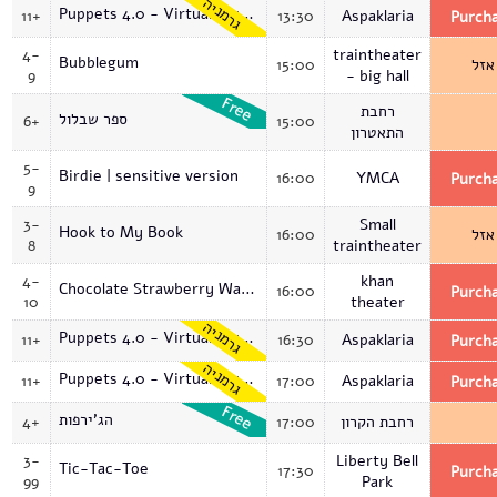
גרמניה
Puppets 4.0 - Virtual Museum
11+
13:30
Aspaklaria
Purch
4-
traintheater
Bubblegum
15:00
אזל
9
- big hall
רחבת
ספר שבלול
6+
15:00
התאטרון
5-
Birdie | sensitive version
16:00
YMCA
Purch
9
3-
Small
Hook to My Book
16:00
אזל
8
traintheater
4-
khan
Chocolate Strawberry Waffle Hills
16:00
Purch
10
theater
גרמניה
Puppets 4.0 - Virtual Museum
11+
16:30
Aspaklaria
Purch
גרמניה
Puppets 4.0 - Virtual Museum
11+
17:00
Aspaklaria
Purch
הג'ירפות
4+
17:00
רחבת הקרון
3-
Liberty Bell
Tic-Tac-Toe
17:30
Purch
99
Park