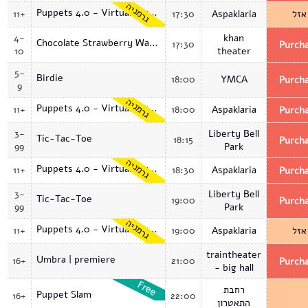
גרמניה
Puppets 4.0 - Virtual Museum
11+
17:30
Aspaklaria
אזל
4-
khan
Chocolate Strawberry Waffle Hills
17:30
Purch
10
theater
5-
Birdie
18:00
YMCA
Purch
9
גרמניה
Puppets 4.0 - Virtual Museum
11+
18:00
Aspaklaria
Purch
3-
Liberty Bell
Tic-Tac-Toe
18:15
Purch
99
Park
גרמניה
Puppets 4.0 - Virtual Museum
11+
18:30
Aspaklaria
Purch
3-
Liberty Bell
Tic-Tac-Toe
19:00
Purch
99
Park
גרמניה
Puppets 4.0 - Virtual Museum
11+
19:00
Aspaklaria
אזל
traintheater
Umbra | premiere
16+
21:00
Purch
- big hall
רחבת
Puppet Slam
16+
22:00
התאטרון