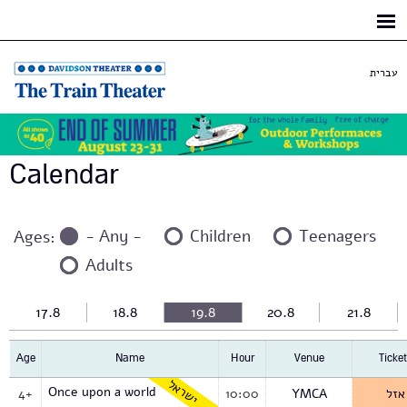
Skip to
main
content
עברית
Calendar
- Any -
Children
Teenagers
Ages:
Adults
17.8
18.8
19.8
20.8
21.8
Age
Name
Hour
Venue
Ticket
ישראל
Once upon a world
4+
10:00
YMCA
אזל