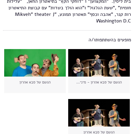
בית ליסין. "המקצוען" ו "דוחקי הקץ" בתיאטרון החאן, "עלילות
חומית" ,"שעת הגלגול" ו"הוא הולך בשדות" עם קבוצת התיאטרון
רות קנר, "אהבה וכסף" תאטרון תמונע, "Mikveh" theater J
Washington D.C
מופעים בהשתתפותו/ה
הגשם של סבא אהרון - מיני...
הגשם של סבא אהרון
הגשם של סבא אהרון