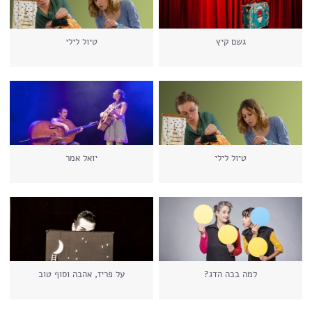
גשם קיץ
טיול לילי
טיול לילי
יואל אמר
למה בכה הדג?
על פריז, אהבה וסוף טוב