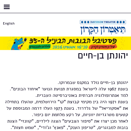
דילוג
לתוכן
העיקרי
English
יהונתן בן-חיים
יהונתן בן-חיים נולד במקנס שבמרוקו.
בשנת 1967 עלה לישראל במסגרת תנועת הנוער "איחוד הבונים".
למד אנתרופולוגיה חברתית באוניברסיטה העברית.
בשנת 1971 היה בין מקימי קבוצת "קו" הירושלמית, שהעלו בתחילה
את "אסקוריאל" של גלדרוד. בשנת 1973 העלו דרמה המבוססת על
קטעים מטרגדיות יווניות, על רקע מלחמת יום כיפור.
לאחר מכן יצרו את "סיפור הצבעים" הצגה לילדים, "קוונזי" הצגת
בובות למבוגרים, "טריפון הענק", "פאנץ' וג'ודי", "שמש חצות".