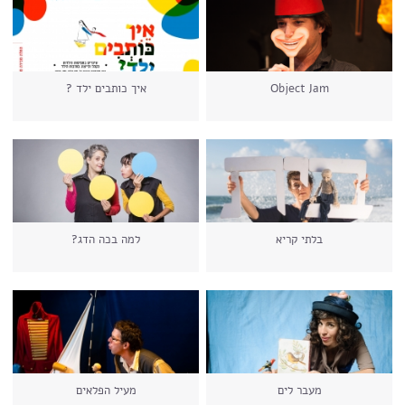
Object Jam
איך כותבים ילד ?
בלתי קריא
למה בכה הדג?
מעבר לים
מעיל הפלאים