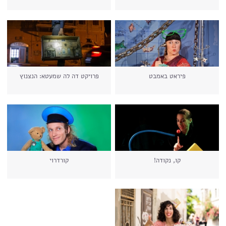
פיראט באמבט
פרויקט דה לה שמעטא: הנצנוץ
קו, נקודה!
קורדרוי