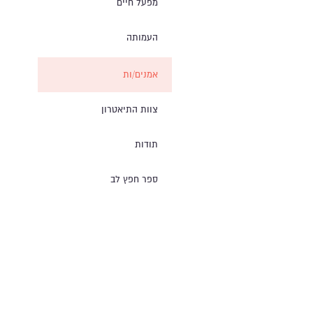
מפעל חיים
העמותה
אמנים/ות
צוות התיאטרון
תודות
ספר חפץ לב