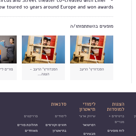
h Circus and Street theater co-created with Einel
ow toured 10 years around Europe and won awards.
מופעים בהשתתפותו/ה
הסנדוויץ' הרעב
הסנדוויץ' הרעב -
פורים לי
הצגה...
הצגות
לימודי
סדנאות
למוסדות
תיאטרון
ן
כרטיסים +
שיווק ארצי
לימודים
פרויקטים
מנויים
רפרטואר
חוגים וקורסים
תהלוכת פורים
לוח מופעים
בתיאטרון
מאוחדים
מבצעים