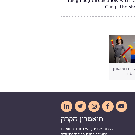
- " Juicy Lucy Circus Show wit
Gury. The sh
לדים בתיאטרון
הקרון





הצגות ילדים, הצגות בירושלים
פסטיבל הקרון הבינ"ל ירושלים