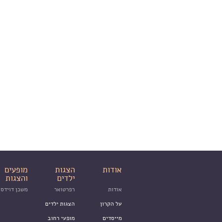
אודות
הצגות
מופעים
ילדים
והצגות
אודות
רפרטואר
משכן דוידסו
על הקרון
הצגות ילדים
מייסדים
מופעי רחוב