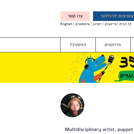
טרפות לניוזלטר
צרו קשר
X
דף הבית
פייסבוק
יוטיוב
אינסטגרם
English
אנחנו מזמינים אותך להצטרף
לדעת לפני כולם על עדכונים,
והטבות מיוחדות עבורך
פרויקטים
הפסטיבל
Multidisciplinary artist, puppet