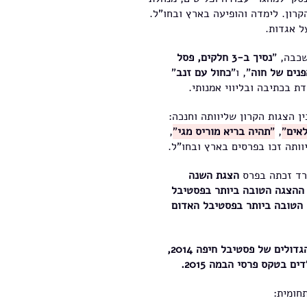
קרון. לימדה והופיעה בארץ ובחו"ל.
ל אגדות.
כבה, "
נסיך ב-3 חלקים, פסל
פנים של חוה
", ו"
כחול עם זנב
"
ת בכתיבה ובליווי אמנותי.
ין הצגות הקרון שליוותה וחנכה:
אים
"
,
"
תהיה בריא מוריס מגי
"
,
וותה זכו בפרסים בארץ ובחו"ל.
גרד זכתה בפרס
הצגת השנה
ות פרס הבמה להצגות ילדים 2012, בפרס ההצגה הטובה ביותר בפסטיבל
הטובה ביותר בפסטיבל האדום
זכתה בארבעת הפרסים הגדולים של פסטיבל חיפה 2014,
 בטקס פרסי הבמה 2015.
תחומית: