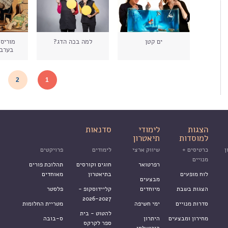
ים קטן
למה בכה הדג?
מוריס 
בערבי
עמודים
2
1
הצגות
לימודי
סדנאות
למוסדות
תיאטרון
ן
כרטיסים +
שיווק ארצי
לימודים
פרויקטים
מנויים
רפרטואר
חוגים וקורסים
תהלוכת פורים
לוח מופעים
בתיאטרון
מאוחדים
מבצעים
הצגות בשבת
מיוחדים
קליידוסקופ -
פלסטר
2026-2027
סדרות מנויים
ימי חשיפה
מטריית החלומות
להטוט - בית
מחירון ומבצעים
היתרון
ס-בובה
ספר לקרקס