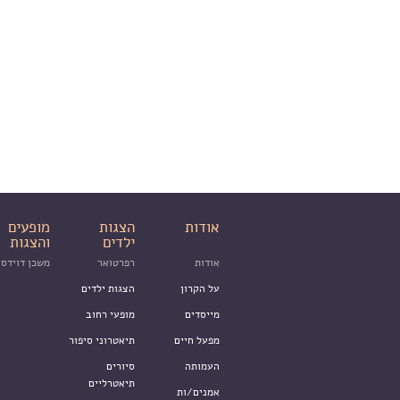
אודות
הצגות
מופעים
ילדים
והצגות
אודות
רפרטואר
משכן דוידסו
על הקרון
הצגות ילדים
מייסדים
מופעי רחוב
מפעל חיים
תיאטרוני סיפור
העמותה
סיורים
תיאטרליים
אמנים/ות