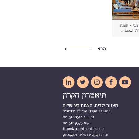
מגי - הצגה
ת عندما...
הבא





הצגות ילדים, הצגות בירושלים
פסטיבל הקרון הבינ"ל ירושלים
טלפון:
02-5618514
פקס:
02-5619375
train@traintheater.co.il
ת.ד. 4541 ירושלים 9104401