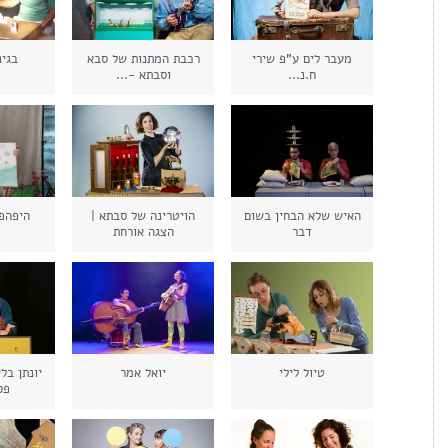
מעבר לים ע"פ שירי
רכבת המתנות של סבא
בגינ
ח.נ...
וסבתא -...
האיש שלא הבחין בשום
הויטרינה של סבתא |
היפהפ
דבר
הצגה אורחת
טיול לילי
יואל אמר
יונתן בל
פס