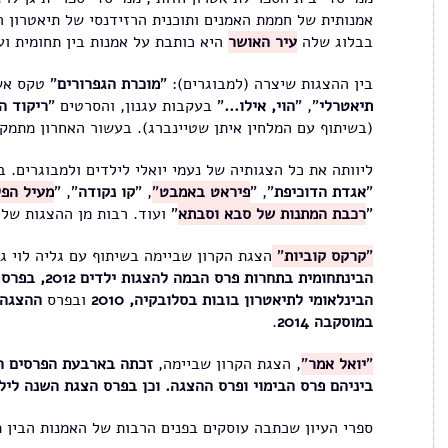
אמנותית של חממת האמנים ותוכנית הרזידנסי של תיאטרון ה
בבלוג שלה
עיר האושר
היא כותבת על אמנות בין תחומית וע
בין ההצגות שיצרה (למבוגרים): "
מוכרת הגפרורים
" טקס אש
תיאטרלי
", "
הוי, אילו...
" בעקבות עגנון, והסרטים "
ריקוד ה
(בשיתוף עם המלחין איתן שטיינברג). בעשור האחרון מתמקד
ליוותה את כל הצגותיה של נעמי יואלי לילדים ולמבוגרים. ב
"
אגדת הדוכיפת
", "
פיראט באמבט
"
, "
קו נקודה
", "
מעיל הפל
"
רכבת המתנות של סבא וסבתא
" ועוד. רבות מן ההצגות שלי
"
קרקס קוביות
"
הצגת הקרון שביימה בשיתוף עם גליה לוי 
הבינתחומית בתחר
הבינלאומי לתיאטרון בובות בסלובקיה, 2010
ובפרס
ההצגה 
במוסקבה 2014
.
"
יואל אמר
"
, הצגת הקרון שביימה,
ביניהם פרס הבימוי ופרס ההצגה. וכן בפרס הצגת השנה לילדים
ספרי העיון שכתבה עוסקים בפנים הרבות של האמנות הבין 