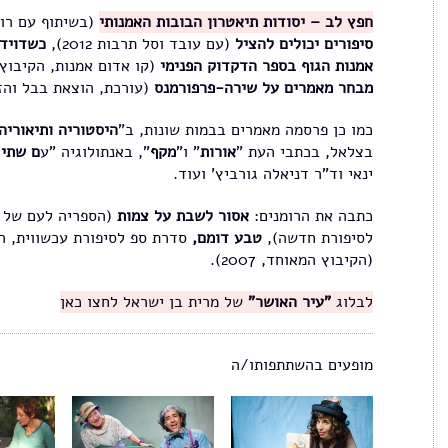
חפץ לב – יסודות תיאטרון הבובות האמנותי
(בשיתוף עם רוני מ
סיפורים יכולים להציל
(עם עובד וסל תרבות 2012),
כשדויד 
אמנות הגוף בספר הדקדוק הפנימי
(קו אדום אמנות, הקיבוץ המאו
מבחר מאמרים על שירה-פרפורמנס
(עורכת, הוצאת בבל והזירה 
כמו כן פרסמה מאמרים בבמות שונות, ב"
היסטוריה ותיאוריה
בצלאל, בכתבי העת "
אורות
" ו"
מקף
", באנתולוגיה "ע
ם שתי 
ינאי וד"ר דניאלה גורביץ' ועוד.
כתבה את הרומנים:
אסור לשבת על צמות
לסיפורת חדשה),
טבע דומם,
סדרת ספ לסיפורת עכשווית, הקיבוץ
(הקיבוץ המאוחד, 2007).
לבלוג
"עיר האושר"
של מרית בן ישראל לחצו כאן
מופעים בהשתתפותו/ה