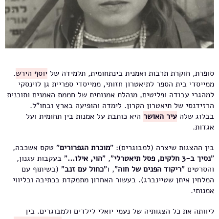
סופרת, חוקרת תרבות ואמנית בינתחומית, תלמידה של
יוסף הירש
.
ממייסדי בית הספר לתיאטרון חזותי, ממייסדי ספריית גן לוינסקי
למהגרי עבודה ופליטים, מנהלת אמנותית של חממת האמנים ותוכנית
הרזידנסי של תיאטרון הקרון. לימדה והופיעה בארץ ובחו"ל.
בבלוג שלה
עיר האושר
היא כותבת על אמנות בין תחומית ועל
אגדות.
בין ההצגות שיצרה (למבוגרים): "
מוכרת הגפרורים
" טקס אשכבה,
"
נסיך ב-3 חלקים, פסל תיאטרלי
", "
הוי, אילו...
" בעקבות עגנון,
והסרטים "
ריקוד הפנים של חוה
", ו"
כחול עם זנב
" (בשיתוף עם
המלחין איתן שטיינברג). בעשור האחרון מתמקדת בכתיבה ובליווי
אמנותי.
ליוותה את כל הצגותיה של נעמי יואלי לילדים ולמבוגרים. בין