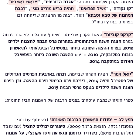
הצגות הקרון שליוותה וחנכה: "
אגדת הדוכיפת
", "
פיראט באמבט
"
,
"
קו נקודה
", "
מעיל הפלאים
"
,
"
תהיה בריא מוריס מגי
"
, "
רכבת
המתנות של סבא וסבתא
" ועוד. רבות מן ההצגות שליוותה זכו
בפרסים בארץ ובחו"ל.
"
קרקס קוביות
"
הצגת הקרון שביימה בשיתוף עם גליה לוי גרד זכתה
בפרס
הצגת השנה הבינתחומית בתחרות פרס הבמה להצגות ילדים
2012, בפרס ההצגה הטובה ביותר בפסטיבל הבינלאומי לתיאטרון
בובות בסלובקיה, 2010
ובפרס
ההצגה הטובה ביותר בפסטיבל
האדום במוסקבה 2014
.
"
יואל אמר
"
, הצגת הקרון שביימה,
זכתה בארבעת הפרסים הגדולים
של פסטיבל חיפה 2014, ביניהם פרס הבימוי ופרס ההצגה. וכן בפרס
הצגת השנה לילדים בטקס פרסי הבמה 2015.
ספרי העיון שכתבה עוסקים בפנים הרבות של האמנות הבין תחומית:
חפץ לב – יסודות תיאטרון הבובות האמנותי
(בשיתוף עם רוני
מוסנזון נלקן, הוצאת כרמל 2009),
סיפורים יכולים להציל
(עם עובד
וסל תרבות 2012),
כשדויד גרוסמן פגש את ויטו אקונצ'י, על אמנות