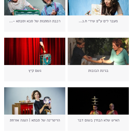
מעבר לים ע"פ שירי ח.נ...
רכבת המתנות של סבא וסבתא -...
בגינת הבובות
גשם קיץ
האיש שלא הבחין בשום דבר
הויטרינה של סבתא | הצגה אורחת