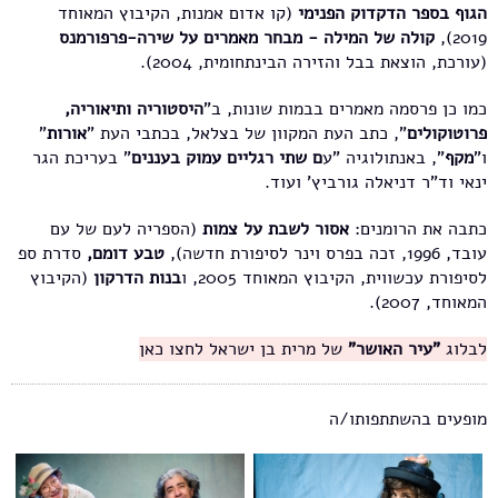
הגוף בספר הדקדוק הפנימי
(קו אדום אמנות, הקיבוץ המאוחד
2019),
קולה של המילה - מבחר מאמרים על שירה-פרפורמנס
(עורכת, הוצאת בבל והזירה הבינתחומית, 2004).
כמו כן פרסמה מאמרים בבמות שונות, ב"
היסטוריה ותיאוריה,
פרוטוקולים
", כתב העת המקוון של בצלאל, בכתבי העת "
אורות
"
ו"
מקף
", באנתולוגיה "ע
ם שתי רגליים עמוק בעננים
" בעריכת הגר
ינאי וד"ר דניאלה גורביץ' ועוד.
כתבה את הרומנים:
אסור לשבת על צמות
(הספריה לעם של עם
עובד, 1996, זכה בפרס וינר לסיפורת חדשה),
טבע דומם,
סדרת ספ
לסיפורת עכשווית, הקיבוץ המאוחד 2005, ו
בנות הדרקון
(הקיבוץ
המאוחד, 2007).
לבלוג
"עיר האושר"
של מרית בן ישראל לחצו כאן
מופעים בהשתתפותו/ה