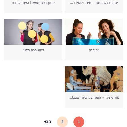
יונתן בלש ממש - מיני פסטיבל...
יונתן בלש ממש | הצגה אורחת
ים קטן
למה בכה הדג?
מוריס מגי - הצגה בערבית عندما...
עמודים
הבא
2
1