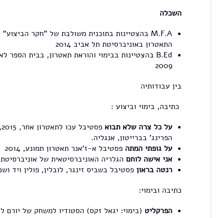
השכלה
M.F.A בהצטיינות בתוכנית משולבת של "חקר הביצוע"
התאטרון באוניברסיטת תל אביב 2014
B.Ed בהצטיינות בבימוי והוראת תאטרון, בבית הספר 
2009
בין עבודותיה
כתיבה, בימוי וביצוע :
על כל צרה שלא תבוא
הפרינג' בברייטון, אנגליה.
על גופתי המתה
פסטיבל א-ז'אנר תאטרון תמונע, 2014
אני אישה לוחם
הגלריה האוניברסיטאית של אוניברסיטת תל א
רנטה בראון
פסטיבל בשביס זינגר, לובלין, פולין ויד ושם, י
כתיבה ובימוי:
הפרקליט
(בימוי: יגאל זקס) הסטודיו למשחק של יורם לוינשט