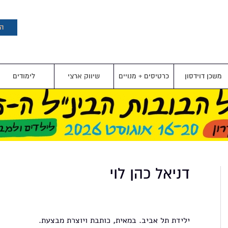
דילוג
לתוכן
העיקרי
הצ
משכן דוידסון
כרטיסים + מנויים
שיווק ארצי
לימודים
דניאל כהן לוי
ילידת תל אביב. במאית, כותבת ויוצרת מבצעת.