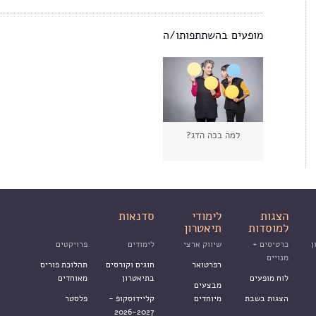
מופעים בהשתתפותו/ה
למה בכה הדג?
הצגות
לימודי
סדנאות
למוסדות
תיאטרון
ן
כרטיסים +
שיווק ארצי
לימודים
פרויקטים
מנויים
רפרטואר
חוגים וקורסים
תהלוכת פורים
לוח מופעים
בתיאטרון
מאוחדים
מבצעים
הצגות בשבת
מיוחדים
קליידוסקופ -
פלסטר
2026-2027