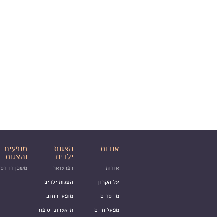
אודות
הצגות
מופעים
ילדים
והצגות
אודות
רפרטואר
משכן דוידסו
על הקרון
הצגות ילדים
מייסדים
מופעי רחוב
מפעל חיים
תיאטרוני סיפור