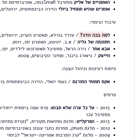
האופניים של אליק
פסטיבל Smallבמה, אוניברסיטת תל אביב, 2012
אומרים שהיא תתחיל ביולי
הזירה הבינתחומית, ירושלים, 2010
עיבוד ובימוי:
ל
מה בכה הדג?
/ עודד בורלא, תאטרון הקרון, ירושלים, (בכ
חתונתה של גליה
/ א.ב. יהושע, תאטרון יפו, 2011
אבא אחר
/ נירה הראל, פסטיבל תאטרונטו לילדים, יפו, 2010
ווייצק
/ גיאורג ביכנר, סמינר הקיבוצים, 2009
פיתוח רעיונות וניהול הצגה:
אקס חמותי החורגת
/ נעמי יואלי, הזירה הבינתחומית 2015
פרסים
2015 -
על כל צרה שלא תבוא
: פרס שפה בימתית ייחודית
פסטיבל עכו
2013 -
הפרקליט
: מלגת מחזאות מקורית, "נקודת פתיחה
2012 - מלגת משחק, תחרות כתבי עגנון באוניברסיטת תל אביב
2009 - מלגת "קרן התרבות אמריקה-ישראל" לבימוי