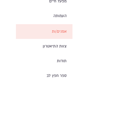
מפעל חיים
העמותה
אמנים/ות
צוות התיאטרון
תודות
ספר חפץ לב