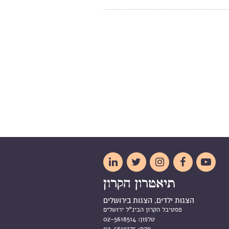





הצגות ילדים, הצגות בירושלים
פסטיבל הקרון הבינ"ל ירושלים
טלפון:
02-5618514