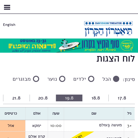
דילוג
לתוכן
העיקרי
English
לוח הצגות
הכל
ילדים
נוער
מבוגרים
סינון:
21.8
20.8
19.8
18.8
17.8
גיל
שם
שעה
אולם
כרטיסים
מעשה בְּעולם
3+
10:00
ימקא
אזל
קרון אולם