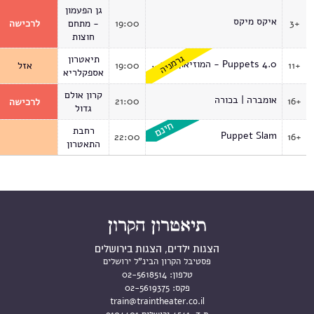
גן הפעמון
איקס מיקס
3+
19:00
- מתחם
לרכישה
חוצות
גרמניה
תיאטרון
Puppets 4.0 - המוזיאון הווירטואלי
11+
19:00
אזל
אספקלריא
קרון אולם
אומברה | בכורה
21:00
16+
לרכישה
גדול
רחבת
Puppet Slam
22:00
16+
התאטרון
הצגות ילדים, הצגות בירושלים
פסטיבל הקרון הבינ"ל ירושלים
טלפון:
02-5618514
פקס:
02-5619375
train@traintheater.co.il