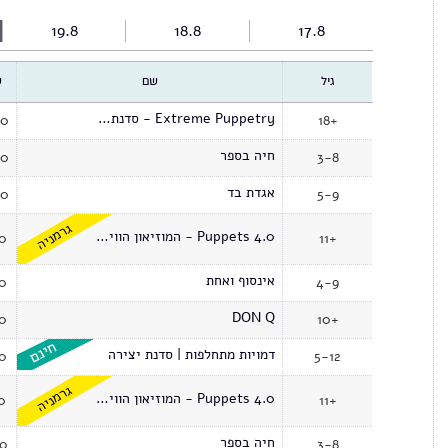
19.8
18.8
17.8
גיל
שם
ש
Extreme Puppetry - סדנת הפעלת בובות
00
18+
חיה בספר
00
3-8
אגדת בד
00
5-9
גרמניה
Puppets 4.0 - המוזיאון הווירטואלי
00
11+
אינסוף ואחת
00
4-9
DON Q
00
10+
דמויות מתחלפות | סדנת יצירה
00
5-12
גרמניה
Puppets 4.0 - המוזיאון הווירטואלי
0
11+
חיה בספר
00
3-8