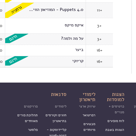
גרמניה
Puppets 4.0 - המוזיאון הווירטואלי
00
11+
איקס מיקס
00
3+
על מה ולמה?
00
3+
ביער
00
16+
קריוקי
00
16+
הצגות
לימודי
סדנאות
למוסדות
תיאטרון
ן
כרטיסים +
שיווק ארצי
לימודים
פרויקטים
מנויים
רפרטואר
חוגים וקורסים
תהלוכת פורים
לוח מופעים
בתיאטרון
מאוחדים
מבצעים
הצגות בשבת
מיוחדים
קליידוסקופ -
פלסטר
2026-2027