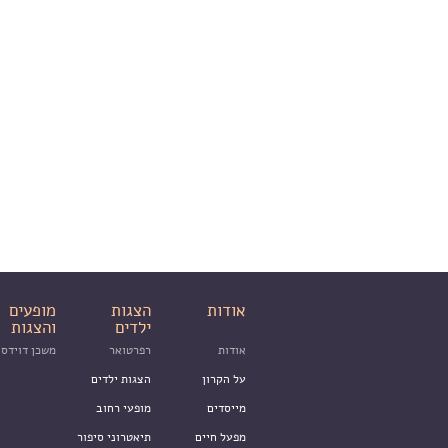
אודות
הצגות
מופעים
ילדים
והצגות
אודות
רפרטואר
משכן דוידסו
על הקרון
הצגות ילדים
מייסדים
מופעי רחוב
מפעל חיים
תיאטרוני סיפור