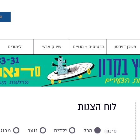
דילוג
לתוכן
העיקרי
הצ
משכן דוידסון
כרטיסים + מנויים
שיווק ארצי
לימודים
לוח הצגות
הכל
ילדים
נוער
מבוגר
סינון: