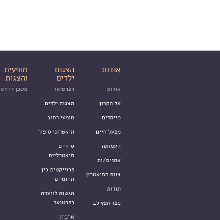
אודות
הצגות
מופעים
ילדים
והצגות
אודות
רפרטואר
משכן דוידסו
על הקרון
הצגות ילדים
מייסדים
מופעי רחוב
מפעל חיים
תיאטרוני סיפור
העמותה
סיורים
תיאטרליים
אמנים/ות
פרוייקטים בין
צוות התיאטרון
תחומיים
תודות
הגשות לוועדת
רפרטואר
ספר חפץ לב
ארכיון