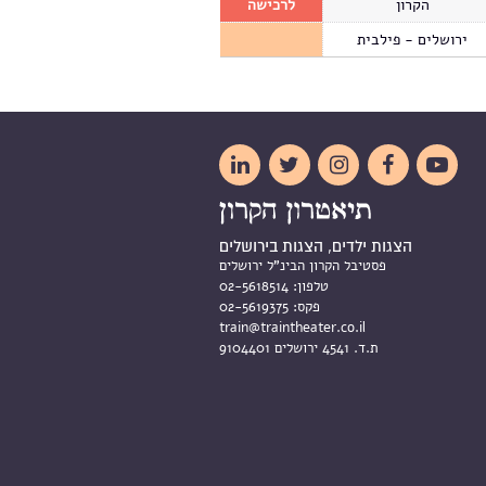
הקרון
לרכישה
ירושלים - פילבית





הצגות ילדים, הצגות בירושלים
פסטיבל הקרון הבינ"ל ירושלים
טלפון:
02-5618514
פקס:
02-5619375
train@traintheater.co.il
ת.ד. 4541 ירושלים 9104401