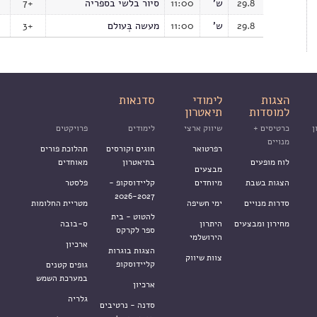
29.8
ש'
11:00
סיור בלשי בספריה
7+
29.8
ש'
11:00
מעשה בְּעולם
3+
הצגות
לימודי
סדנאות
למוסדות
תיאטרון
ן
כרטיסים +
שיווק ארצי
לימודים
פרויקטים
מנויים
רפרטואר
חוגים וקורסים
תהלוכת פורים
לוח מופעים
בתיאטרון
מאוחדים
מבצעים
הצגות בשבת
מיוחדים
קליידוסקופ -
פלסטר
2026-2027
סדרות מנויים
ימי חשיפה
מטריית החלומות
להטוט - בית
מחירון ומבצעים
היתרון
ס-בובה
ספר לקרקס
הירושלמי
ארכיון
הצגות בוגרות
צוות שיווק
קליידוסקופ
גופים קטנים
במערכת השמש
ארכיון
גלריה
סדנה - נרטיבים