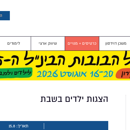
דילוג
לתוכן
העיקרי
הצ
משכן דוידסון
כרטיסים + מנויים
שיווק ארצי
לימודים
הצגות ילדים בשבת
תאריך: 15.8