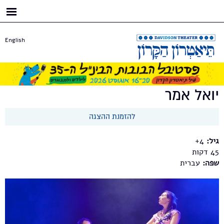
דילוג
לתוכן
העיקרי
English
יואל אמר
להזמנת ההצגה
גיל:
4+
45
שפה:
עברית