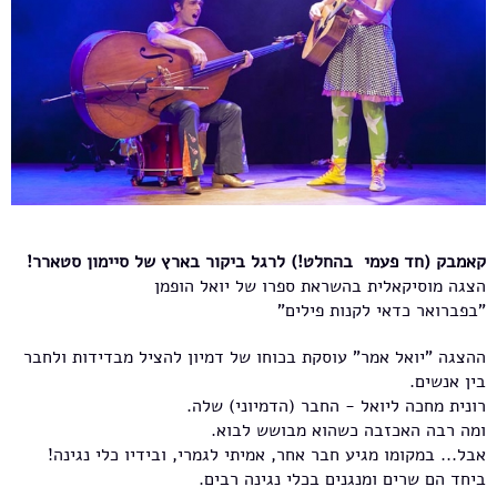
קאמבק (חד פעמי בהחלט!) לרגל ביקור בארץ של סיימון סטארר!
הצגה מוסיקאלית בהשראת ספרו של יואל הופמן
"בפברואר כדאי לקנות פילים"
ההצגה "יואל אמר" עוסקת בכוחו של דמיון להציל מבדידות ולחבר
בין אנשים.
רונית מחכה ליואל - החבר (הדמיוני) שלה.
ומה רבה האכזבה כשהוא מבושש לבוא.
אבל... במקומו מגיע חבר אחר, אמיתי לגמרי, ובידיו כלי נגינה!
ביחד הם שרים ומנגנים בכלי נגינה רבים.