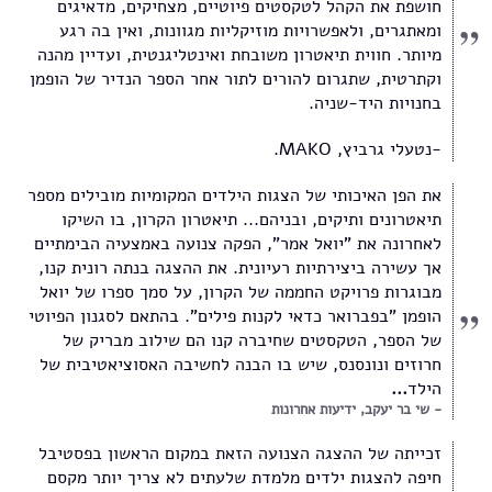
חושפת את הקהל לטקסטים פיוטיים, מצחיקים, מדאיגים
ומאתגרים, ולאפשרויות מוזיקליות מגוונות, ואין בה רגע
מיותר. חווית תיאטרון משובחת ואינטליגנטית, ועדיין מהנה
וקתרטית, שתגרום להורים לתור אחר הספר הנדיר של הופמן
בחנויות היד-שניה.
-נטעלי גרביץ, MAKO.
את הפן האיכותי של הצגות הילדים המקומיות מובילים מספר
תיאטרונים ותיקים, ובניהם... תיאטרון הקרון, בו השיקו
לאחרונה את "יואל אמר", הפקה צנועה באמצעיה הבימתיים
אך עשירה ביצירתיות רעיונית. את ההצגה בנתה רונית קנו,
מבוגרות פרויקט החממה של הקרון, על סמך ספרו של יואל
הופמן "בפברואר כדאי לקנות פילים". בהתאם לסגנון הפיוטי
של הספר, הטקסטים שחיברה קנו הם שילוב מבריק של
חרוזים ונונסנס, שיש בו הבנה לחשיבה האסוציאטיבית של
הילד
...
שי בר יעקב, ידיעות אחרונות
זכייתה של ההצגה הצנועה הזאת במקום הראשון בפסטיבל
חיפה להצגות ילדים מלמדת שלעתים לא צריך יותר מקסם