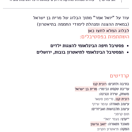
עוד על "יואל אמר" מתוך הבלוג של מרית בן ישראל
(במאית ההצגה ומנהלת לימודי החממה בתיאטרון)
לבלוג המלא לחצו כאן
השתתפות בפסטיבלים:
פסטיבל חיפה הבינלאומי להצגות ילדים
הפסטיבל הבינלאומי לתיאטרון בובות, ירושלים
קרדיטים
כתיבה ולחנים:
רונית קנו
עריכת טקסט ובימוי:
מרית בן ישראל
משחק, שירה ונגינה:
רונית קנו
, סיימון סטאר
עיצוב תאורה:
עומר שיזף
עיצוב תלבושות ואביזרים:
תום קרסני
ייעוץ:
נעמי יואלי
סאונד ותאורה:
יואב גרשון
הפקה:
תיאטרון הקרון