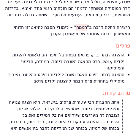
טובה, חצוצרה, חליל צד גיטרות יוקלייליי וגם בכלי נגינה זעירים.
דרך המוסיקה ומשחקי הדמיון הם חולקים רגעי פחד ואומץ, בדידות
ושותפות, ריבים, פיוסים, געגועים ולבסוף ...שמחה גדולה בחברות.
היצירה החלה דרכה ב"
חממה
" - לימודי הסבה לתיאטרון חזותי
ותיאטרון בובות אמנותי של תיאטרון הקרון.
פרסים
ההצגה זכתה ב-4 פרסים בפסטיבל חיפה הבינלאומי להצגות
ילדים 2014: פרס ההצגה הטובה ביותר, המחזה, הבימוי
והמוסיקה
ההצגה זכתה בפרס הצגת השנה לילדים ובפרס ההלחנה ועיבוד
מוסיקלי בתחרות פרס הבמה להצגות ילדים 2015
מן הביקורות
אחת ההצגות הכי עטורות פרסים בישראל, היא הצגה צנועה
ומינימליסטית ביותר, שממשיכה לרוץ כבר שלוש שנים,
וצוברת לה מעריצים שיודעים את כל המילים ואת כל
השירים... ההצגה עוסקת בלהיות שונה, בבדידות, בחברות,
בכוחו של דמיון, בכוחה של המוזיקה לחבר בין אנשים היא