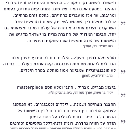
תיאטרון פשוט, נקי ומקורי... הנושאים השונים שחווים גיבורי
ההצגה במסעם אינם תמיד פשוטים. נמנים עמם פחדים, כעסים
ומריבות, אך אלו מועברים כהווייתם, כחלק זורם מהחיים.
שילוב מוצלח בין הטקסט לשירים, שאותם מבצעים צמד
השחקנים יוצרים אווירה מיוחדת של עולם דמיוני ומציאותי גם
יחד. הבימוי המדויק של היוצרת מרית בן ישראל מדגיש את
הפשטות שבהצגה ומעצים את השחקנים היוצרים.
נגה שביט-רז, הארץ
מופע מלא דמיון ומעוף... הילדים הם רק תירוץ מצוין עבור
הגדולים ליהנות מחוויית התבוננות קצת אחרת בעולם... בחירה
לא קונבנציונלית שמביעה אמון מוחלט בקהל הילדים.
מרב יודילוביץ, ynet
ביצוע מבריק, מצחיק , חינני ומלא קסם masterpiece
יקיר בן משה, עורך ספרותי, בית ביאליק ת"א
ההצגה מצחיקה ושנונה... לילדים ולמבוגרים. לא הפסקנו
לצחוק. החיבור בין השירים הכתובים לבין הפשטות על
הבמה כל כך יפה...גורם להפליג על כנפי הדמיון.
תודה על חוויה נהדרת, רונית ודניאלללל מקסימים וסוחפים
אביבה פרץ - עוזרת מנהלת מחלקת אירועים עמותת היכל התרבות נתניה