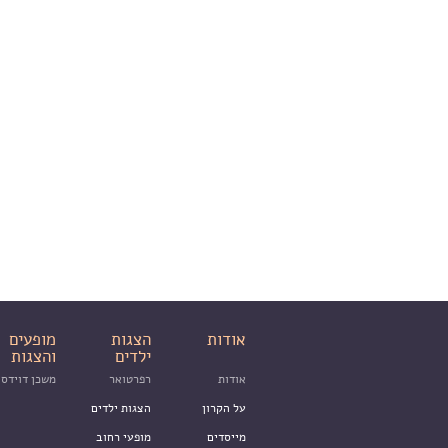
אודות
הצגות
מופעים
ילדים
והצגות
אודות
רפרטואר
משכן דוידסו
על הקרון
הצגות ילדים
מייסדים
מופעי רחוב