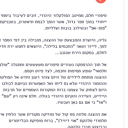
סיפורי חלם, ממיטב הפולקלור היהודי, זוכים לעיבוד בימתי
ייחודי בתוך ספר גדול, אשר הופך לבמת תיאטרון, בטכניקת
"פופ-אפ" ובשילוב בובות וצלליות.
גליה, היוצרת והמבצעת של ההצגה, מובילה בין דפי הספר 
למך, לייזר ושאר "החכמים בלילה", היוצאים לחפש ירח חד
לחלם, במקום הירח שנגנב...
אל תוך ההרפתקה נשזרים סיפורים משעשעים ומתגלה "עולם
חלמאי" שופע תמימות וחכמה, לצד פיוט וקסם.
ההצגה פותחת לילדים של היום צוהר רענן וחדש אל הפולקל
וההומור היהודי שלא נס ליחו ואל האפשרות הניתנת לכולנו 
היום לצחוק על עצמנו ברוח המקורות העממיים של תרבות
היידיש, העיירה והקיום היהודי בגולה. חלם אינה רק "שם"
ו"אז" כי אם גם כאן ועכשיו.
את ההצגה מלווה פס קול של מוזיקה מקורית אשר הלחין איי
תלמודי מלהקת "אוי דיויז'ן", ברוח מוסיקת הכליזמרים
ובביצוע חברי הלהקה.