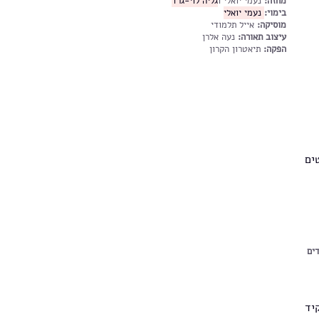
מחזה:
נעמי יואלי ו
גליה לוי-גרד
בימוי:
נעמי יואלי
מוסיקה:
אייל תלמודי
עיצוב תאורה:
נעה אלרן
הפקה:
תיאטרון הקרון
ים
 להצגות ילדים
יד