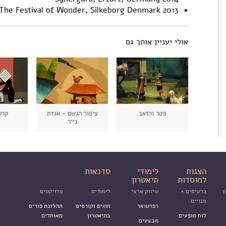
The Festival of Wonder, Silkeborg Denmark 2013
אולי יעניין אותך גם
פטר והזאב
ציפור הגשם - אגדת
קרק
נייר
הצגות
לימודי
סדנאות
למוסדות
תיאטרון
ן
כרטיסים +
שיווק ארצי
לימודים
פרויקטים
מנויים
רפרטואר
חוגים וקורסים
תהלוכת פורים
לוח מופעים
בתיאטרון
מאוחדים
מבצעים