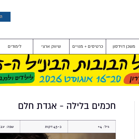
דילוג
לתוכן
העיקרי
הצ
משכן דוידסון
כרטיסים + מנויים
שיווק ארצי
לימודים
חכמים בלילה - אגדת חלם
גיל:
4+
כ-45
שפה:
עבר