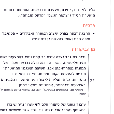
גליה לוי-גרד, יוצרת, מעצבת ובובנאית, התמחתה בתחום
תיאטרון הנייר ("ציפור הגשם" "קרקס קוביות").
פרסים
ההצגה זכתה בפרס עיצוב תפאורה ואביזרים - פסטיבל
חיפה הבינלאומי להצגות ילדים 2012
מן הביקורות
גליה לוי גרד יצרה עולם רב קסם ויופי באמצעים פשוט
ומינימליסטים, כאשר הדרמה כולה נבראת מספר של
תמונות נפתחות(פופ אפ). חשיפת המנגנון התיאטרוני
תורמת להעצמת הקסם ומפיחה חיים בדמויות דו
מימדיות. גליה הצליחה ליצור רגעי תיאטרון מפעימים
באמצעים יצירתיים, אסתטיים ומלאי דמיון.
נימוקי חבר השופטים בפסטיבל חיפה הבינלאומי ה-22
2012
עיבוד גאוני של סיפורי חלם לתיאטרון נייר שיצרו
במשותף נעמי יואלי וגליה לוי-גרד שגם משמשת בתפק