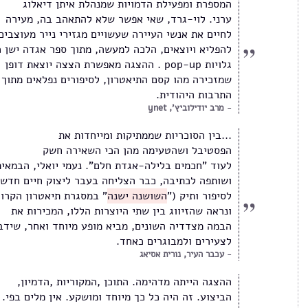
המספרת ומפעילת הדמויות שמנהלת איתן דיאלוג
ערני. לוי-גרד, שאי אפשר שלא להתאהב בה, מעירה
לחיים את אנשי העיירה שעשויים מגזירי נייר מעוצבים
להפליא ויוצאים, הלכה למעשה, מתוך ספר אגדה ישן כ
גלויות pop-up . ההצגה מאפשרת הצצה יוצאת דופן
שמזכירה מהו קסם התיאטרון, לסיפורים נפלאים מתוך
התרבות היהודית.
מרב יודילוביץ', ynet
...בין הסוכריות שממתיקות ומייחדות את
הפסטיבל ושהטעימה מהן הכי השאירה חשק
לעוד "חכמים בלילה-אגדת חלם". נעמי יואלי, הבמאית
ושותפה לכתיבה, כבר הצליחה בעבר ליצוק חיים חדשי
לסיפור ותיק ("
השושנה ישנה
" במסגרת תיאטרון הקרון
ונראה שהזיווג בין שתי היוצרות הללו, המכירות את
הבמה מצדדיה השונים, מביא מופע מיוחד ואחר, שידב
לצעירים ולמבוגרים כאחד.
עכבר העיר, נורית אסיאג
ההצגה הייתה מדהימה. התוכן ,המקוריות ,הדמיון,
הביצוע. זה היה כל כך מיוחד ומושקע. אין מלים בפי.