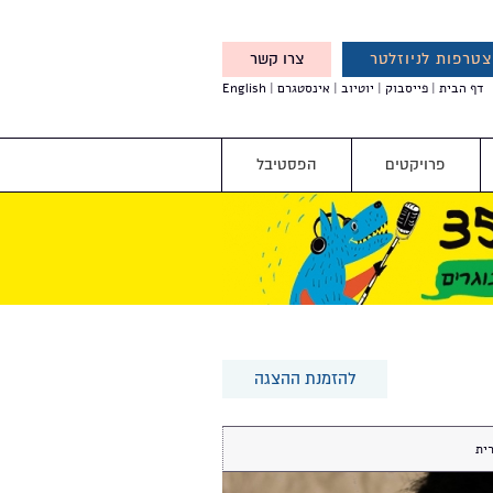
טרפות לניוזלטר
צרו קשר
X
דף הבית
פייסבוק
יוטיוב
אינסטגרם
English
אנחנו מזמינים אותך להצטרף
לדעת לפני כולם על עדכונים,
והטבות מיוחדות עבורך
פרויקטים
הפסטיבל
להזמנת ההצגה
ית