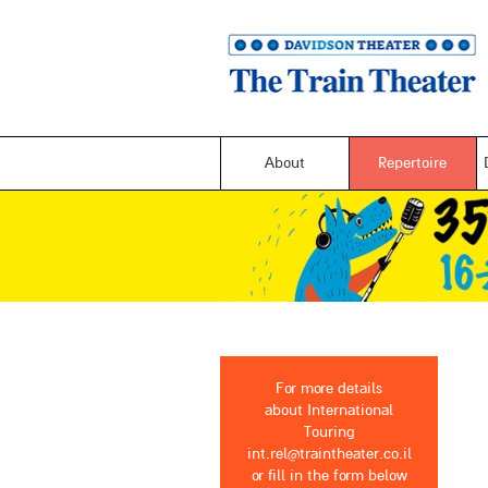
About
Repertoire
For more details
about International
Touring
int.rel@traintheater.co.il
or fill in the form below