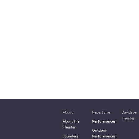
About
Repertoire
Davidson
Theater
About the
Performances
Theater
Outdoor
Founders
Performances