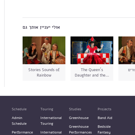
אולי יעניין אותך גם
Stories Sounds of
The Queen´s
ורים
Rainbow
Daughter and the...
Schedule
Touring
Studies
Projects
Admin
International
Greenhouse
Band Aid
Schedule
Touring
Greenhouse
Bedside
Performance
International
Performances
Fantasy