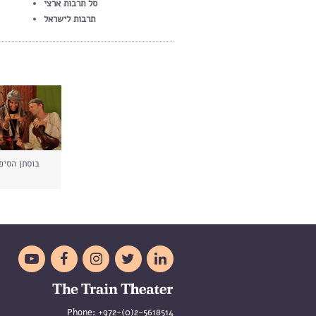
סל תרבות ארצי
תרבות לישראל
בוסתן הסיפ





Phone:
+972-(0)2-5618514