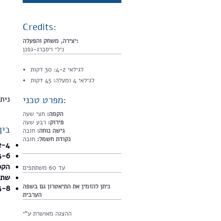
Credits:
יצירה, משחק והפעלה:
נילי ויסברג-גפנן
לגילאי 4-2: 30 דקות
לגילאי 4 ומעלה: 45 דקות
מפרט טכני:
נית
הקמה:
חצי שעה
פירוק:
רבע שעה
בי:
גישה נוחה:
חובה
נקודת חשמל:
חובה
הקטר הכחול שיכול – עיבוד לסיפור ה
ציפור החופש- עיבוד לסיפור עם ישר
הקס
עד 60 משתתפים
שתי
ניתן להזמין את התיאטרון גם בשפה
לירה מזהב- עיבוד לסיפור עם מהמזרח הת
הערבית
ההצגה מאושרת ע"י