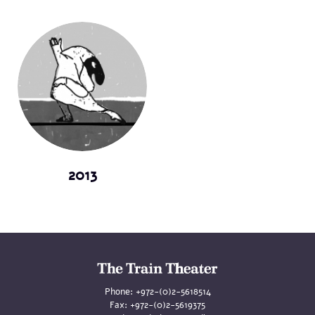
2013
Phone:
+972-(0)2-5618514
Fax:
+972-(0)2-5619375