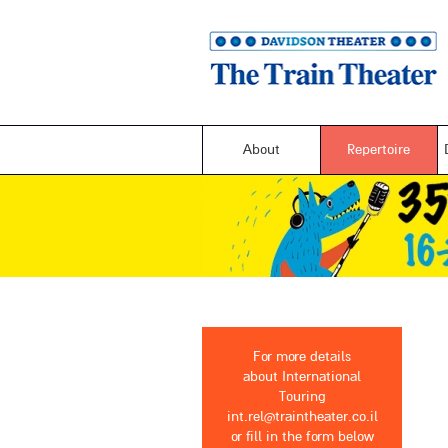
About
Repertoire
For more details
about International
Touring
int.rel@traintheater.co.il
or fill in the form below