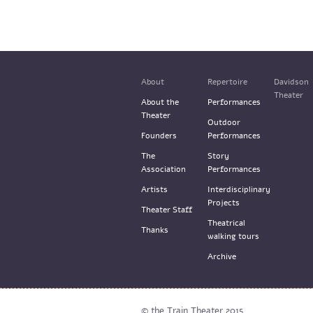
About
Repertoire
Davidson
Theater
About the
Performances
Theater
Outdoor
Founders
Performances
The
Story
Association
Performances
Artists
Interdisciplinary
Projects
Theater Staff
Theatrical
Thanks
walking tours
Archive
© the Train Theater 2015