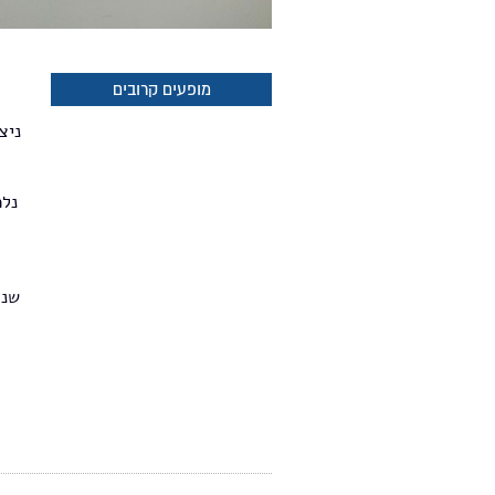
מופעים קרובים
ניצ
נלמ
ג
שנו