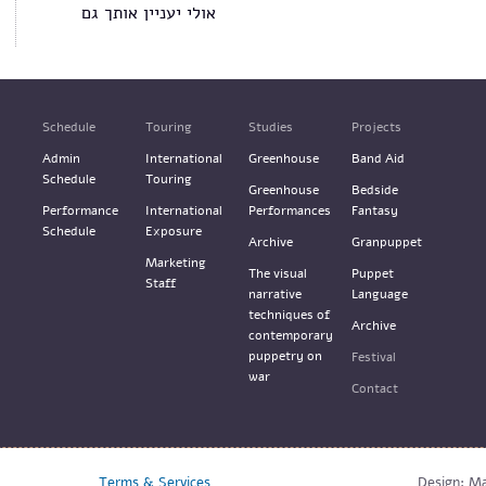
אולי יעניין אותך גם
Schedule
Touring
Studies
Projects
Admin
International
Greenhouse
Band Aid
Schedule
Touring
Greenhouse
Bedside
Performance
International
Performances
Fantasy
Schedule
Exposure
Archive
Granpuppet
Marketing
The visual
Puppet
Staff
narrative
Language
techniques of
Archive
contemporary
puppetry on
Festival
war
Contact
Terms & Services
Design: M