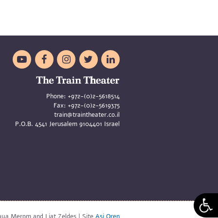





Phone:
+972-(0)2-5618514
Fax:
+972-(0)2-5619375
train@traintheater.co.il
P.O.B. 4541 Jerusalem 9104401 Israel
aya Merom and Liat Zeldes | Site
Asi Oren