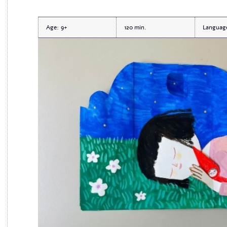
Age:
9+
120
Languag