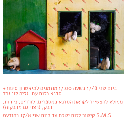
ביום שני 17/8 בשעה 17:00 מוזמנים לתיאטרון סיפור+
סדנא בזום עם גליה לוי גרד.
ממולץ להצטייד לקראת הסדנא במספרים, לורדים, ניירות,
דבק, (רצוי גם מדבקות)
קישור לזום ישלח עד ליום שני 17/8 בהודעת S.M.S.