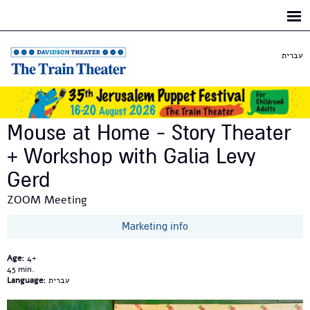
Skip to
main
content
עברית
Mouse at Home - Story Theater
+ Workshop with Galia Levy
Gerd
ZOOM Meeting
Marketing info
Age:
4+
45
Language:
עברית