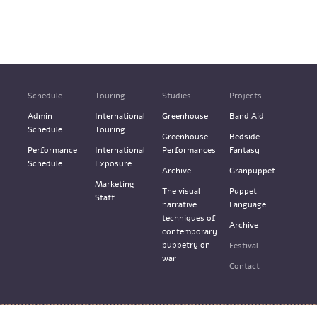
Schedule
Touring
Studies
Projects
Admin
International
Greenhouse
Band Aid
Schedule
Touring
Greenhouse
Bedside
Performance
International
Performances
Fantasy
Schedule
Exposure
Archive
Granpuppet
Marketing
The visual
Puppet
Staff
narrative
Language
techniques of
Archive
contemporary
puppetry on
Festival
war
Contact