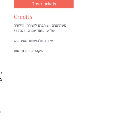
Order tickets
Credits
משתתפים ושותפים ליצירה: עילאיה
שליט, עופר עמרם, רננה רז
עיצוב תלבושות: מאיה בש
הפקה: אורית וון אוס
זא
ב
ל
.