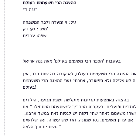
ההצגה הכי משעממת בעולם
רננה רז
גיל: 5 ומעלה ולכל המשפחה
משך: 50 דק'
שפה: עברית
בעקבות 'הספר הכי משעמם בעולם' מאת ננה אריאל
ת ההצגה הכי משעממת בעולם, לא קורה בה שום דבר, אין
ה לא עלילה ולא תפאורה, אמרתי זאת ההצגה הכי משעממת
בעולם!
בהצגה באמצעות קריינות מוקלטת ושפת תנועה, הילדים
ומדים ופועלים בעקבות המדריך למשתעמם המתחיל: " אם
משהו משעמם לאחר שתי דקות יש לנסות זאת במשך ארבע
אם עדין משעמם, נסו שמונה. ואז שש עשרה. ואז שלושים
ושתיים וכך הלאה. "