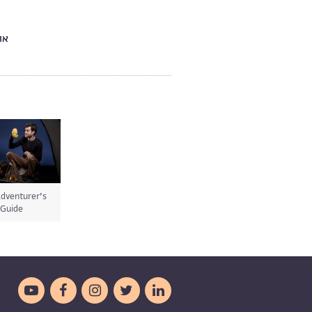
dventurer’s
Guide




