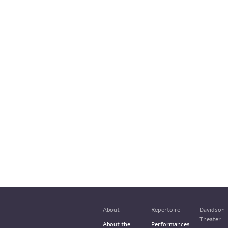
About
Repertoire
Davidson
Theater
About the
Performances