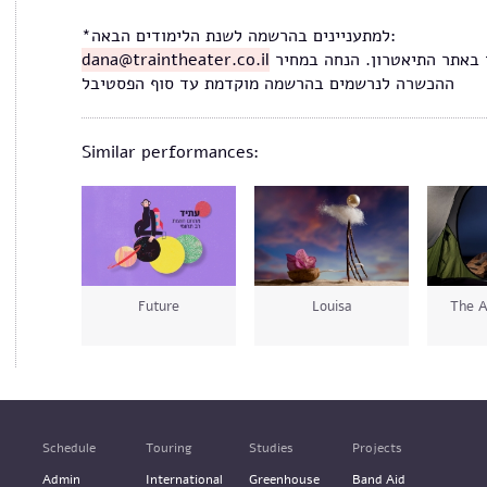
*למתעניינים בהרשמה לשנת הלימודים הבאה:
dana@traintheater.co.il
או באתר התיאטרון. הנחה במחיר
ההכשרה לנרשמים בהרשמה מוקדמת עד סוף הפסטיבל
Similar performances:
Future
Louisa
The A
Schedule
Touring
Studies
Projects
Admin
International
Greenhouse
Band Aid