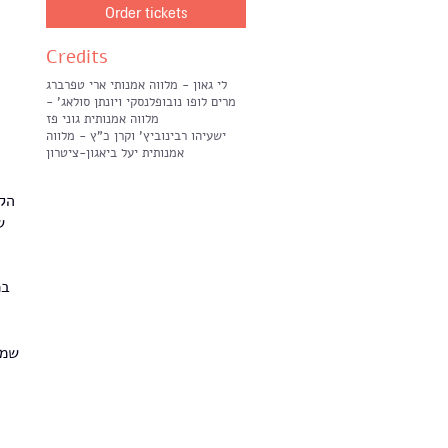
Order tickets
Credits
לי גאון - מלווה אמנותי ארי טפרברג
מרים לופו נובופלנסקי ויונתן סולאג' -
מלווה אמנותית גוני פז
ישעיהו רבינוביץ' וקרן כ"ץ - מלווה
אמנותית יעל ביאגון-ציטרון
הק
ש
במ
שמש