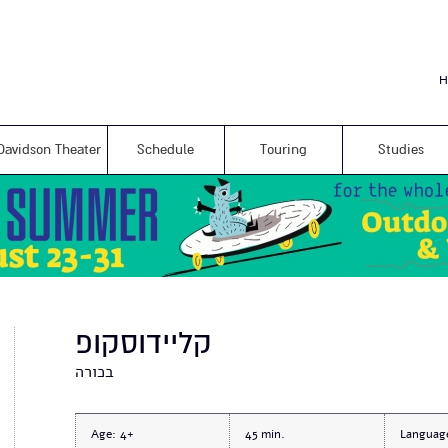
Skip to
main
content
H
Davidson Theater
Schedule
Touring
Studies
קליידוסקופ
בכורה
Age:
4+
45
Languag