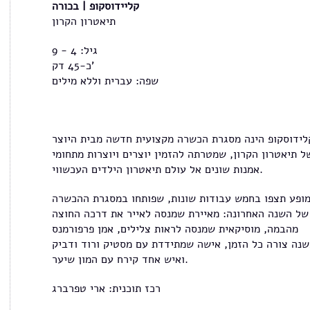
קליידוסקופ | בכורה
תיאטרון הקרון
גיל: 4 - 9
כ-45 דק'
שפה: עברית וללא מילים
לידוסקופ הינה מסגרת הכשרה מקצועית חדשה מבית היוצר
ל תיאטרון הקרון, שמטרתה להזמין יוצרים ויוצרות מתחומי
אמנות שונים אל עולם תיאטרון הילדים העכשווי.
ופע תצפו בחמש עבודות שונות, שפותחו במסגרת ההכשרה
של השנה האחרונה: מאיירת שמנסה לאייר את דרכה החוצה
מהבמה, מוסיקאית שמנסה לראות צלילים, אמן פרפורמנס
נה צורה כל הזמן, אישה שמתידדת עם מסטיק ורוד ודביק
ואיש אחד קירח עם המון שיער.
רכז תוכנית: ארי טפרברג