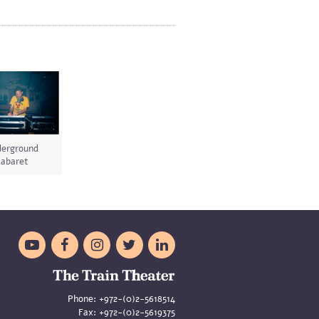
erground
abaret





Phone:
+972-(0)2-5618514
Fax:
+972-(0)2-5619375