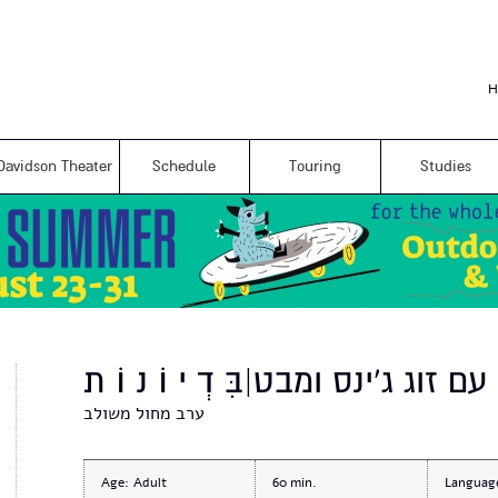
Skip to
main
content
H
Davidson Theater
Schedule
Touring
Studies
עם זוג ג'ינס ומבט|בִּ דְ י וֹ נ וֹ ת
ערב מחול משולב
Age:
Adult
60
Languag