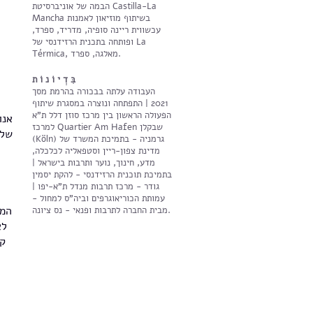
הבמה של אוניברסיטת Castilla-La
Mancha בשיתוף מוזיאון לאמנות
עכשווית ריינה סופיה, מדריד, ספרד,
ופותחה בתכנית הרזידנסי של La
Térmica, מאלגה, ספרד.
בִּ דְ י וֹ נ וֹ ת
העבודה עלתה בבכורה בהרמת מסך
2021 | התפתחה ונוצרה במסגרת שיתוף
הפעולה הראשון בין מרכז סוזן דלל ת"א
אנו
למרכז Quartier Am Hafen שבקלן
שלנ
(Köln) גרמניה - בתמיכת המשרד של
מדינת צפון-ריין וסטפאליה לכלכלה,
מדע, חינוך, נוער ותרבות בישראל |
בתמיכת תוכנית הרזידנסי - להקת יסמין
גודר - מרכז תרבות מנדל ת"א-יפו |
עמותת הכוריאוגרפים וביה"ס למחול -
המו
מבית החברה לתרבות ופנאי - נס ציונה.
לא
קו