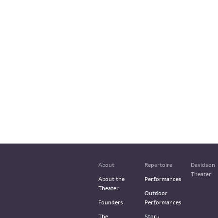
About
Repertoire
Davidson
Theater
About the
Performances
Theater
Outdoor
Founders
Performances
The
Story