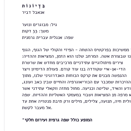
בִּ דְ י וֹ נ וֹ ת
אנאבל דביר
גיל: מבוגרים ונוער
משך: 33 דקות
שפה: אנגלית עברית גרמנית
 ממשיכות בפרקטיס ההטחה - הפיזי והקולי של הגוף, הגוף
ו שבצורת אשה. המרחב שלנו הוא הזמן, המציאות וההזיה:
צירים מיתולוגיים עתידניים מרכיבים מחדש את שרשרת
הדי-אן-איי שקוּדדה בנו עוד קודם. פעולת הדימיון ויצר
ההנפשה מבנים את קרקס הכוחות האנדרוגיני שלנו, מתוך
ההיכרות שמכבר עם הכוריאוגרפיה והחיים שבין כאב ועונג,
דע והאיד, שליטה וכניעה. מחול מחזה ווקאלי עתידני אשר
 מרפה מן המציאות ושבוי במעמקי האשליות וההזיות. שפה
לית חיה, תנועה, צלילים, מילים ורק תיבת פנטזיה אחת עד
אל מעבר לקשת.
המופע כולל שפה גרפית ועירום חלקי
*