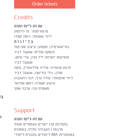
Order tickets
Credits
עם זוג ג'ינס ומבט
פרפורמנס: גל לוינסון
ליווי אמנותי: רוסה קסדו
בִּ דְ י וֹ נ וֹ ת
כוריאוגרפיה; טקסט; עיצוב פס-קול
והפקה קולית: אנאבל דביר
מופיעות יוצרות: ליל גורן, עדי איתן,
אנאבל דביר
תיבת פנטזיה: איליה פלדשטיין, נועה
אלרן, גילי גודיאנו, אנאבל דביר
ליווי אומנותי: עודד גרף, דנה רוטנברג
עיצוב תאורה: רותם אלרואי
מאפרת גוף: ערבה אסף
ב
בק
Support
ו
עם זוג ג'ינס ומבט
בתמיכת קרן יוצרים עצמאיים מנהל
תרבות | העבודה נולדה במסגרת
לימודים בתכנית לימודי MA באומנויות