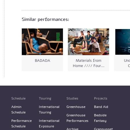
Similar performances:
BADADA
Materials from
Und
Home //// Four...
C
Schedule
Touring
Studies
Projects
Admin
International
Greenhouse
Band Aid
Schedule
Touring
Greenhouse
Bedside
Performance
International
Performances
Fantasy
Schedule
Exposure
Archive
Granpuppet