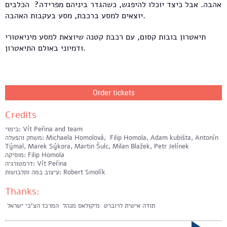
אהבה. אבל כיצד יוכלו להיפגש, כשהגדר ביניהם מפרידה? הכלבים
יוצאים למסע ברכבת, מסע בעקבות האהבה.
תיאטרון בובות קסום, עם רכבת קטנה שיוצאת למסע מיניאטורי
ודמיוני באולם התיאטרון.
Order tickets
Credits
בימוי: Vít Peřina and team
משחק והפעלה: Michaela Homolová, Filip Homola, Adam kubišta, Antonín
Týmal, Marek Sýkora, Martin Šulc, Milan Blažek, Petr Jelínek
מוסיקה: Filip Homola
דרמטורגיה: Vít Peřina
עיצוב במה ותלבושות: Robert Smolík
Thanks:
תודה אישית לרוברט מיקולאס מנהל המרכז הצ'כי ישראל