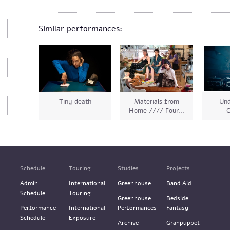
Similar performances:
Tiny death
Materials from
Und
Home //// Four...
C
Schedule
Touring
Studies
Projects
Admin
International
Greenhouse
Band Aid
Schedule
Touring
Greenhouse
Bedside
Performance
International
Performances
Fantasy
Schedule
Exposure
Archive
Granpuppet