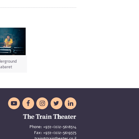
erground
abaret





Phone:
+972-(0)2-5618514
Fax:
+972-(0)2-5619375
train@traintheater.co.il