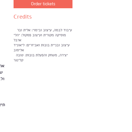
Order tickets
Credits
עיבוד לבמה, עיצוב ובימוי: אלית ובר
מוסיקה מקורית ועיצוב פסקול: יהלי
ארבל
עיצוב ובניית בובות ואביזרים: ליאוניד
אליסוב
יצירה, משחק והפעלת בובות: טובה
קלינגר
את 
שם
ולב
תיא