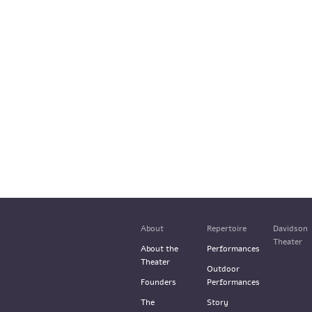
About
Repertoire
Davidson
Theater
About the
Performances
Theater
Outdoor
Founders
Performances
The
Story