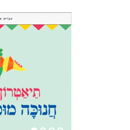
e:
עברית