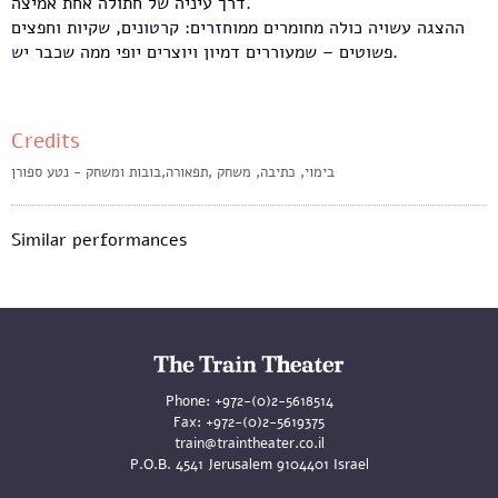
דרך עיניה של חתולה אחת אמיצה.
ההצגה עשויה כולה מחומרים ממוחזרים: קרטונים, שקיות וחפצים
פשוטים – שמעוררים דמיון ויוצרים יופי ממה שכבר יש.
Credits
בימוי, כתיבה, משחק ,תפאורה,בובות ומשחק - נטע ספורן
Similar performances
Phone:
+972-(0)2-5618514
Fax:
+972-(0)2-5619375
train@traintheater.co.il
P.O.B. 4541 Jerusalem 9104401 Israel