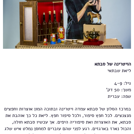
הויטרינה של סבתא
ליאת שבתאי
גיל: 4-9
משך: 50 דק'
שפה: עברית
במרכז הסלון של סבתא עמדה ויטרינה ובתוכה המון אוצרות וחפצים
מנצנצים. לכל חפץ סיפור, ולכל סיפור חפץ. ליאת כל כך אוהבת את
סבתא, את האוצרות ואת סיפוריה היפים. אך עכשיו סבתא חולה,
והכול נארז בארגזים. רגע לפני שהם עוברים למחסן נמלט איש שלג