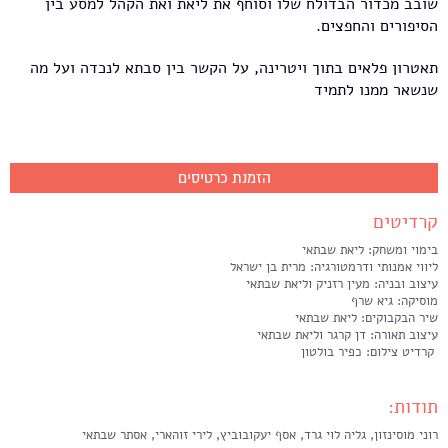
שובב מכדור הבדולח שלו וסוחף את ליאת ואת הקהל למסע בין
הסיפורים והחפצים.
תאטרון פלאים בתוך ויטרינה, על הקשר בין סבתא לנכדה ועל מה
שנשאר ממנו לתמיד
הזמנת כרטיסים
קרדיטים
בימוי ומשחק: ליאת שבתאי
ליווי אמנותי ודרמטורגיה: מרית בן ישראל
עיצוב ובניה: מעין רזניק וליאת שבתאי
מוסיקה: גיא שרף
שיר הבקבוקים: ליאת שבתאי
עיצוב תאורה: דן קרגר וליאת שבתאי
קרדיט צילום: כפיר בולטון
תודות:
רוני מוסינזון, גליה לוי גרד, אסף יעקובוביץ, לירי זוהארי, אסתר שבתאי