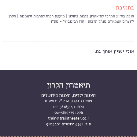
בתמיכת
הופק בסיוע המרכז לתיאטרון בובות בחולון | מועצת הפיס לתרבות ולאמנות | הקרן
ליוצרים עצמאיים מנהל תרבות | קרן רבינוביץ' - מת"ן
אולי יעניין אותך גם:
הצגות ילדים, הצגות בירושלים
פסטיבל הקרון הבינ"ל ירושלים
טלפון:
02-5618514
פקס:
02-5619375
train@traintheater.co.il
ת.ד. 4541 ירושלים 9104401