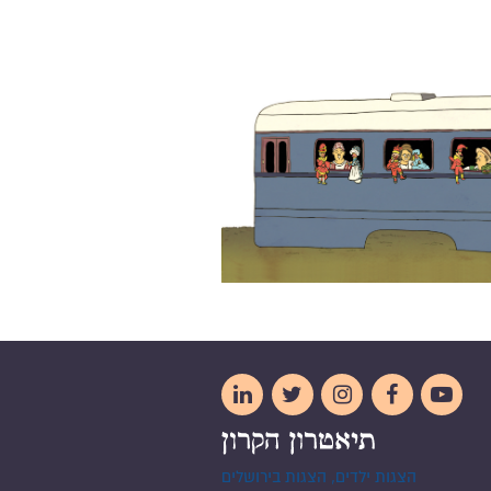





הצגות ילדים, הצגות בירושלים