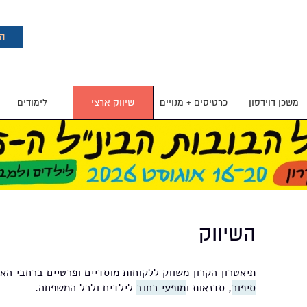
דילוג
לתוכן
העיקרי
הצ
משכן דוידסון
כרטיסים + מנויים
שיווק ארצי
לימודים
השיווק
תיאטרון הקרון משווק ללקוחות מוסדיים ופרטיים ברחבי הא
סיפור
, סדנאות ו
מופעי רחוב
לילדים ולכל המשפחה.