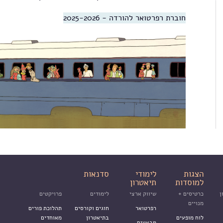
חוברת רפרטואר להורדה - 2025-2026
הצגות
לימודי
סדנאות
למוסדות
תיאטרון
ן
כרטיסים +
שיווק ארצי
לימודים
פרויקטים
מנויים
רפרטואר
חוגים וקורסים
תהלוכת פורים
לוח מופעים
בתיאטרון
מאוחדים
מבצעים