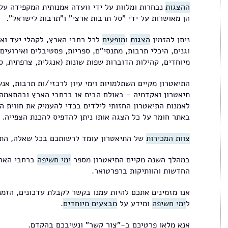
ההצגות
נבחרות ומלוות על ידי וועדה אמנותית המקפידה על
הן מאושרות על ידי "סל תרבות ארצי" ו"תרבות לישראל".
ניתן להזמין
הצגות
ו
מופעים
לכל רחבי הארץ, לקהלי יעד ואיר
וגנים, היכלי תרבות, מתנסי"ם, ספריות, פסטיבלים ואירועים
מיוחדים, קהילות הדוברות שפות שונות (אנגלית, צרפתית, ס
התיאטרון מקיים השתלמויות וימי עיון לרכזי/ות תרבות, אנש
תיאטרון ואקדמיה - באולם הבית או ברחבי הארץ ובהתאמה
לאמנות התיאטרון החזותי לילדים בכדי להעמיק את חווית ה
באתר חומר על כל הצגה אותו ניתן להדפיס להכנת הצפייה.
צוות המכירות
של התיאטרון עומד לרשותכם בכל שאלה, התי
​במהלך השנה מקיים התיאטרון מספר
ימי חשיפה
ברחבי הארץ
החדשות והוותיקות ברפרטואר.​
אנו מזמינים אתכם להיות עמנו בקשר לקבלת עדכונים, הזמנ
ל
ימי חשיפה
ומידע על
מבצעים מיוחדים
.​
אנא מלאו פרטיכם ​ב-"צור קשר" ונשיבכם בהקדם.