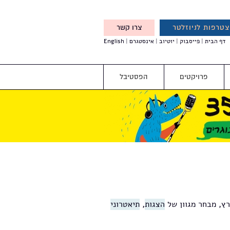
טרפות לניוזלטר
צרו קשר
X
דף הבית
פייסבוק
יוטיוב
אינסטגרם
English
אנחנו מזמינים אותך להצטרף
לדעת לפני כולם על עדכונים,
והטבות מיוחדות עבורך
פרויקטים
הפסטיבל
רץ, מבחר מגוון של
הצגות
,
תיאטרוני