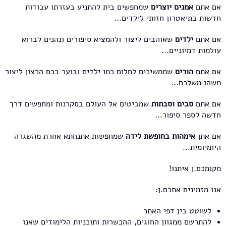
אם אתם
אמנים יוצרים
שמחפשים בית להתניע בעזרתו עבודות
חדשות בתיאטרון חזותי לילדים...
אם אתם
ילדים
שאוהבים ליצור ולהמציא סיפורים ונהנים לברוא
עולמות דמיוניים...
אם אתם
הורים
שממשיכים לחלום כמו ילדים ובוער בכם הרצון ליצור
משהו משלכם...
אם אתם
סבים וסבתות
שמביטים אל העולם בסקרנות ומחפשים דרך
חדשה לספר סיפור...
אם אתן
אימהות בחופשת לידה
שמחפשות אתנחתא אחרת מהשגרה
היומיומית...
מקומכם.ן איתנו!
אנו מזמינים אתכם.ן:
לשוטט בין דפי האתר
להתרשם ממגוון החוגים, ההכשרות ותוכניות הלימודים שאנו