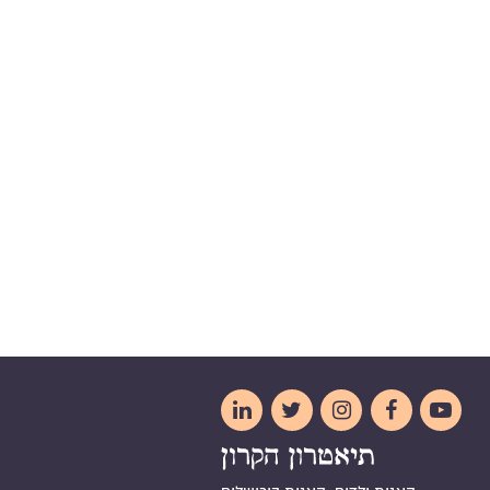




