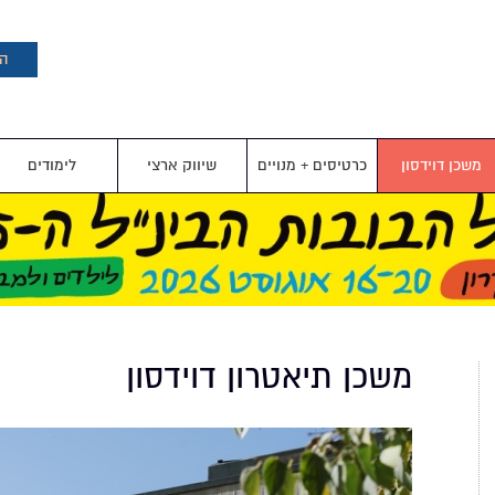
דילוג
לתוכן
העיקרי
הצ
משכן דוידסון
כרטיסים + מנויים
שיווק ארצי
לימודים
משכן תיאטרון דוידסון