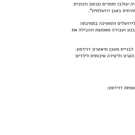
 שולבו חומרים מבטון וזכוכית
סורתית באבן ירושלמית".
לירושלים והמשיכה בתמיכתה
כנון ועבודה מאומצת והובילה את
בניית משכן תיאטרון דוידסון.
קרון וליצירה איכותית לילדים
פחת דוידסון: