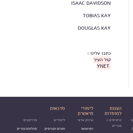
ISAAC DAVIDSON
TOBIAS KAY
DOUGLAS KAY
כתבו עלינו :
קול העיר
YNET
הצגות
לימודי
סדנאות
למוסדות
תיאטרון
ן
כרטיסים +
שיווק ארצי
לימודים
פרויקטים
מנויים
רפרטואר
חוגים וקורסים
תהלוכת פורים