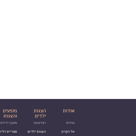
אודות
הצגות
מופעים
ילדים
והצגות
אודות
רפרטואר
משכן דוידסו
על הקרון
הצגות ילדים
ספריית דליה