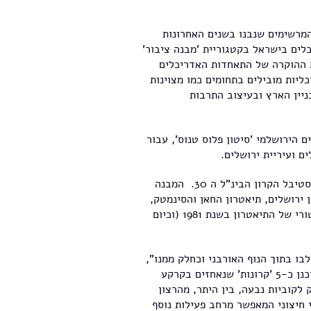
מרשימים שנבנו בשנים האחרונות
לים בישראל בקטגוריית 'מבנה ציבור'
א את ההוקרה של התאחדות האדריכלים
ליות מובילים בתחומים כמו מצוינות
ניין הארץ ובעיצוב התרבות
 הירושלמי 'סיטון פלוס טנוס', עבור
ם ועיריית ירושלים.
מבנה התיאטרון בגן הפעמון, נחנך באוגוסט 2021 כחלק מפסטיבל הקרון הבינ"ל ה 30. המבנה
ירושלים, תיאטרון החאן והסינמטק,
בחלקו הדרומי של גן הפעמון, במקום בו הונח הקרון ההיסטורי של התיאטרון בשנת 1981 (וכיום
בו בתוך הנוף האורבני וכחלק ממנו",
מסבירים במשרד האדריכלים 'סיטון פלוס טנוס'. "המבנה תוכנן כ-5 'קרונות' שנאחזים בקרקע
לקוביות נבעה, בין היתר, מהרצון
 חיצוני המאפשר מרחב פעילות נוסף