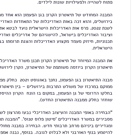
פתוח לשהייה ולפעילויות שונות לילדים.
המבנה המחודש של תיאטרון הקרון בגן הפעמון הוא אחד מה
בירושלים, והוא זכה באות האדריכלות של התאחדות האדריכ
לשנת 2022. פרס אות האדריכלות הישראלית נועד לבט
וציבור האדריכלים בישראל, להישגיהם של אדריכלים ואדריכ
תכנוניות, חיזוק מעמד מקצוע האדריכלות והצגת תרומתו בב
הישראלית.
את המבנה המיוחד של תיאטרון הקרון תכנן משרד האדריכלים
תיאטרון הקרון ביוזמה משותפת של התיאטרון, הקרן לירושלי
ממוקם במרכזו של משולש התרבות בירושלים – בין תיאטרון 
שוחזר כחלק ממבנה התיאטרון החדש).
"הבחירה באופי המבנה והעיצוב האדריכלי נבעו מהרצון לשל
ומגדירים ביניהם מרחב תרבותי חדש. הבחירה במבנה מחולק 
להיטמע בנוף האורבני ולא לבלוט לגובה. בנוסף, נבנה אמפי