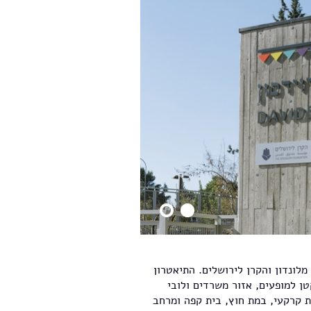
נה התיאטרון החדש נבנה בתרומת משפחת DAVIDSON מלונדון והקרן לירושלים. התיאטרון
ן למופעים, אזור משרדים ולובי
 קרקעי, במת חוץ, בית קפה ומרחב