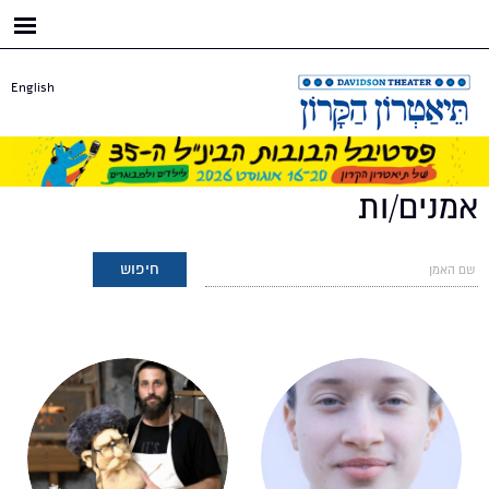
דילוג
לתוכן
העיקרי
English
אמנים/ות
עמודים