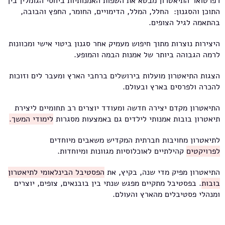
רפרטואר התיאטרון מבטא את השפות האמנותיות ביחסי הגומלין בין
התוכן והסגנון: החלל, המלל, הדימויים, החומר, החפץ והבובה,
בהתאמה לגיל הצופים.
היצירות נוצרות מתוך חיפוש מעמיק אחר סגנון ביטוי אישי ומכוונות
לרמה הגבוהה ביותר של אמנות הבמה והמופע.
הצגות התיאטרון מועלות בירושלים ברחבי הארץ ומעבר לים וזוכות
להכרה ולפרסים בארץ ובעולם.
התיאטרון מקדם יצירה חדשה ומעודד יוצרים רב תחומיים ליצירת
תיאטרון בובות אמנותי לילדים גם באמצעות מסגרות
לימודי המשך
.
לתיאטרון מחויבות חברתית המקדיש משאבים מיוחדים
ל
פרויקטים
קהילתיים לאוכלוסיות מגוונות ומיוחדות.
התיאטרון מפיק מדי שנה, בקיץ, את
הפסטיבל הבינלאומי לתיאטרון
בובות
. בפסטיבל מתקיים מפגש שנתי בין בובנאים, צופים, יוצרים
ומנהלי פסטיבלים מהארץ והעולם.