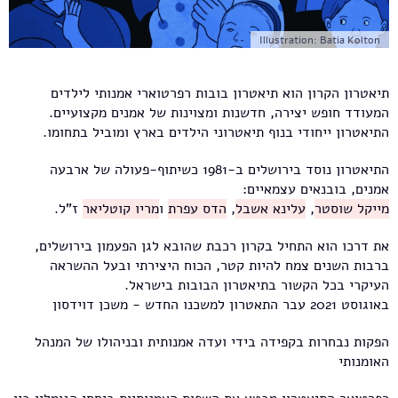
Illustration: Batia Kolton
תיאטרון הקרון הוא תיאטרון בובות רפרטוארי אמנותי לילדים
המעודד חופש יצירה, חדשנות ומצוינות של אמנים מקצועיים.
התיאטרון ייחודי בנוף תיאטרוני הילדים בארץ ומוביל בתחומו.
התיאטרון נוסד בירושלים ב-1981 כשיתוף-פעולה של ארבעה
אמנים, בובנאים עצמאיים:
מייקל שוסטר
,
עלינא אשבל
,
הדס עפרת
ו
מריו קוטליאר
ז"ל.
את דרכו הוא התחיל בקרון רכבת שהובא לגן הפעמון בירושלים,
ברבות השנים צמח להיות קטר, הכוח היצירתי ובעל ההשראה
העיקרי בכל הקשור בתיאטרון הבובות בישראל.
באוגוסט 2021 עבר התאטרון למשכנו החדש - משכן דוידסון
הפקות נבחרות בקפידה בידי ועדה אמנותית ובניהולו של המנהל
האומנותי