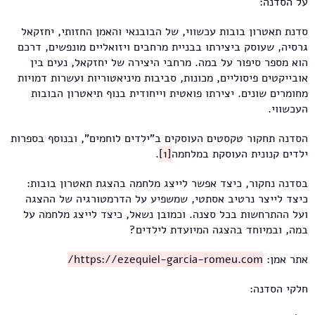
על הסדנה:
סדנת תאטרון בובות עכשווי, של הבובנאי והאמן החזותי, יחזקאל
גרסיה, שעוסק ביצירתו בבניית מרחבים ויזואליים מונפשים, דרכם
הוא מספר סיפור על במה. מרחבי היצירה של יחזקאל, נעים בין
אובייקטים פיסוליים, מכונות, סביבות מיניאטוריות ועשרות דמויות
מחומרים שונים. יצירתו פואטית וייחודית בנוף תיאטרון הבובות
העכשווי.
הסדנה תחקור טקסטים העוסקים ב"ילדים לוחמים", ובנוסף בספרות
ילדים קנונית העוסקת במלחמה
[1]
.
בסדנה נחקור, כיצד אפשר לייצג מלחמה בהצגת תאטרון בובות:
כיצד לייצר נרטיב אסתטי, שמשפיע על הדרמטורגיה של ההצגה
ועל ההתרחשות בכל סצנה. וכמובן נשאל, כיצד לייצג מלחמה על
במה, ובמיוחד בהצגה המיועדת לילדים?
אתר אמן:
https://ezequiel-garcia-romeu.com/
חלקי הסדנה: