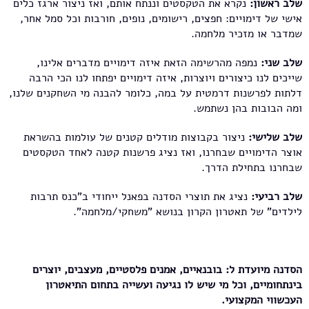
שלב ראשון:
נקרא את הטקסטים וננתח אותם, ואז ניצור ארגז כלים
אישי של דימויים: חפצים, רישומים, נופים, חורבות וכל סמל אחר,
שמדבר או מזכיר מלחמה.
שלב שני:
נמפה מהרשימה הזאת איזה דימויים מדברים אלינו,
שייכים לנו כיצורים ויוצרות, איזה דימויים יפתחו לנו הכי הרבה
דלתות לפרשנות דרמטית על במה, כלומר להבנה מי השחקנים שלנו,
ומה הבובות בהן נשתמש.
שלב שלישי:
ניצור בקבוצות מודלים קטנים של עולמות בהשראת
אוצר הדימויים שבחרנו, ואז נציג פרשנות קטנה לאחד הטקסטים
שבחרנו בתחילת הדרך.
שלב רביעי:
נציג את תוצרי הסדנה בפאנל ייחודי ב"כנס תרבות
לילדים" של תאטרון הקרון בנושא "משחקי/מלחמה".
הסדנה מיועדת ל: בובנאיים, אמנים פלסטיים, מעצבים, יוצרים
בינתחומיים, וכל מי שיש לו נגיעה ועשייה בתחום התיאטרון
העכשווי המקצועי.