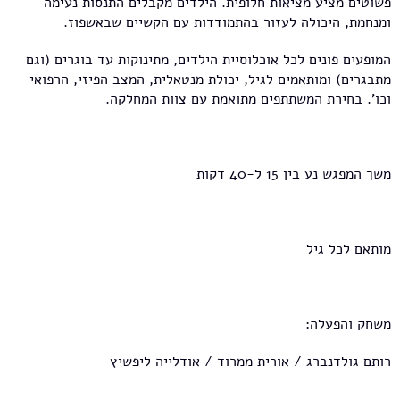
פשוטים מציע מציאות חלופית. הילדים מקבלים התנסות נעימה
ומנחמת, היכולה לעזור בהתמודדות עם הקשיים שבאשפוז.
המופעים פונים לכל אוכלוסיית הילדים, מתינוקות עד בוגרים (וגם
מתבגרים) ומותאמים לגיל, יכולת מנטאלית, המצב הפיזי, הרפואי
וכו'. בחירת המשתתפים מתואמת עם צוות המחלקה.
משך המפגש נע בין 15 ל-40 דקות
מותאם לכל גיל
משחק והפעלה:
רותם גולדנברג / אורית ממרוד / אודלייה ליפשיץ