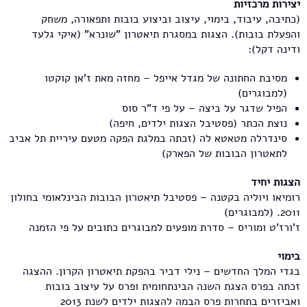
יצירות מרכזיות
(כתיבה, עיבוד, בימוי, עיצוב וביצוע בובות ותפאורה, משחק
והפעלת בובות). הצגות במסגרת תיאטרון "שונרא" (איקי גלעד
ודינה דקל):
מסיבת החתונה של מגדל אייפל – מחזה מאת ז'אן קוקטו
(למבוגרים)
הפיל שדגר על ביצה – על פי ד"ר סוס
נוצת הכתר (פסטיבל הצגות ילדים, חיפה)
סינדרלה מטאטא לה (זכתה במלגת הפקה מטעם עיריית תל אביב
לתאטרון הבובות של הפארק)
הצגות יחיד
רומיאו ויוליה בקטנה – פסטיבל תיאטרון הבובות הבינלאומי בחולון
2011. (למבוגרים)
ז'ורז'ט ומוריס – סדרת מופעים למבוגרים כתובים על פי הזמנה
בימוי
בגדי המלך החדשים – נילי דביר בהפקת תיאטרון הקרון. ההצגה
זכתה בפרס הצגת השנה הבינתחומית ופרס על עיצוב בובות
ואביזרים בתחרות פרס הבמה להצגות ילדים לשנת 2013