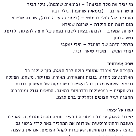
מי יציל את מלך הביצה? – (בימאית שותפה), נילי דביר
פיטר הארנב – (בימאית שותפה), נילי דביר
העיניים של ג'ולי כריסטי – (בימוי קטעי הבובה), שרונה שפירא
תום רוצה יום הולדת – שרונה שפירא
יערות המערב – (זכתה בציון לשבח בפסטיבל חיפה להצגות ילדים),
נטע גבתון
תלתלי הזהב של רפונזל – הילי יעקבי
יצורי התיק – מינדי טיאר-זנגי.
שפה אמנותית
הקפדה על עיבוד אמנותי הולם לכל הצגה, תוך שילוב כל
האלמנטים: מחזה, בובות ותפאורה, תאורה, מוזיקה, משחק, הפעלה
ובימוי. שימוש מגוון ככל האפשר בטכניקות של תאטרון בובות
ובשחקנים – כמפעילים וכדמויות בהצגה. התאמת גודל ומורכבות
ההצגה לגיל הצופים ולחללים בהם תוצג.
קצת על עצמי
יצירת הצגה, עיבוד ובימוי הם בעיני חוויה מהנה ומרתקת. האווירה
הטובה וההומוריסטית שמלווה את התהליך באה לידי ביטוי גם
בהצגה עצמה ובתחושות שעוברות לקהל הצופים. אם אין בהצגה