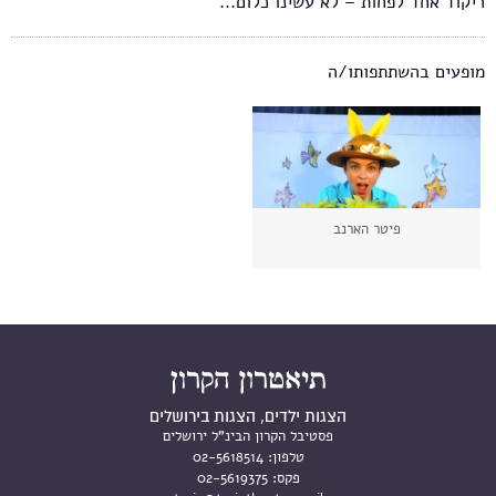
ריקוד אחד לפחות – לא עשינו כלום...
מופעים בהשתתפותו/ה
פיטר הארנב
הצגות ילדים, הצגות בירושלים
פסטיבל הקרון הבינ"ל ירושלים
טלפון:
02-5618514
פקס:
02-5619375