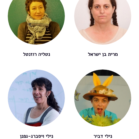
מרית בן ישראל
נטליה רוזנטל
נילי דביר
נילי ויסברג-גפנן