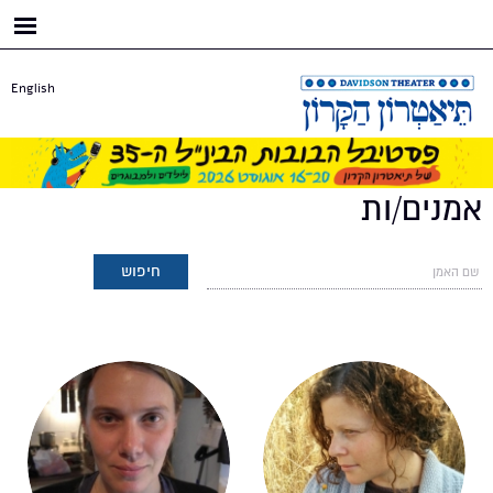
דילוג
לתוכן
העיקרי
English
אמנים/ות
עמודים