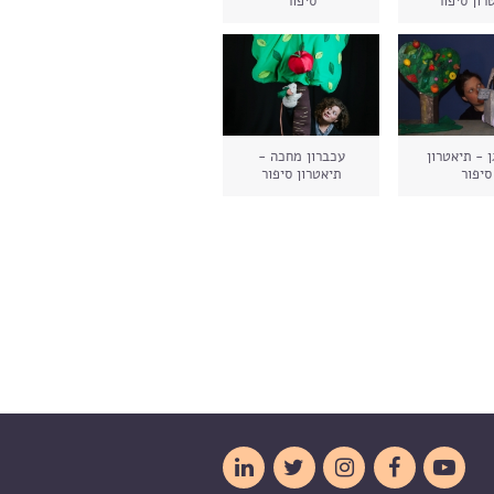
רון סיפור
סיפור
ן - תיאטרון
עכברון מחכה -
סיפור
תיאטרון סיפור




