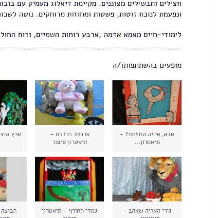
חצילים ותבשילים מצוננים. מקיימת דיאלוג מעמיק עם בובות
ונפעמת לנוכח זוטות, פשטות ומחוזות מרוחקים. נוטה לשכוח
לימודי-חיים מאמא אדמה ,ארבע רוחות השמיים, ורוח החול
מופעים בהשתתפותו/ה
אבא, איפה המפתח? -
ארנבת ברכבת -
ארץ היצו
תיאטרון...
תיאטרון סיפור
גורי האריה שאהב -
גמדי החורף - תיאטרון
הביצה 