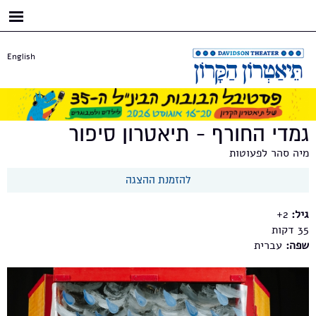
דילוג
לתוכן
העיקרי
English
גמדי החורף - תיאטרון סיפור
מיה סהר לפעוטות
להזמנת ההצגה
גיל:
2+
35
שפה:
עברית