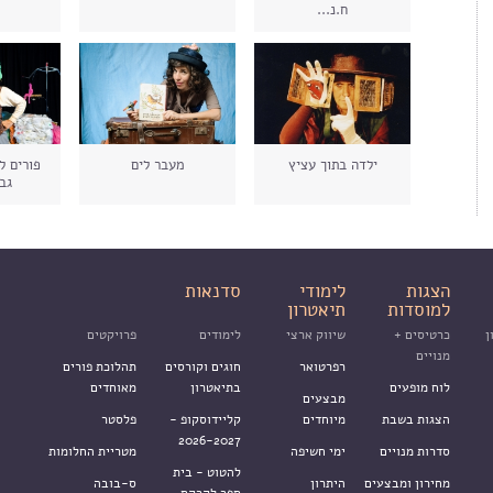
ח.נ...
ילדה בתוך עציץ
מעבר לים
פורים ל
גב
הצגות
לימודי
סדנאות
למוסדות
תיאטרון
ן
כרטיסים +
שיווק ארצי
לימודים
פרויקטים
מנויים
רפרטואר
חוגים וקורסים
תהלוכת פורים
לוח מופעים
בתיאטרון
מאוחדים
מבצעים
הצגות בשבת
מיוחדים
קליידוסקופ -
פלסטר
2026-2027
סדרות מנויים
ימי חשיפה
מטריית החלומות
להטוט - בית
מחירון ומבצעים
היתרון
ס-בובה