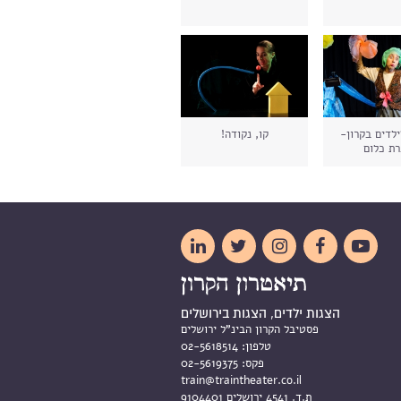
ילדים בקרון-
קו, נקודה!
רת כלום





הצגות ילדים, הצגות בירושלים
פסטיבל הקרון הבינ"ל ירושלים
טלפון:
02-5618514
פקס:
02-5619375
train@traintheater.co.il
ת.ד. 4541 ירושלים 9104401