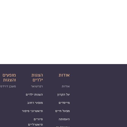
אודות
הצגות
מופעים
ילדים
והצגות
אודות
רפרטואר
משכן דוידסו
על הקרון
הצגות ילדים
מייסדים
מופעי רחוב
מפעל חיים
תיאטרוני סיפור
העמותה
סיורים
תיאטרליים