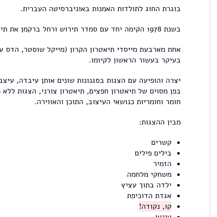
בוגרת החוג לתולדות האמנות באוניברסיטה העברית.
בשנת 1978 הקימה יחד עם סמדר תירוש ורחל ברקמן את תיאטרון בו-בדים וההצגה "משפכים".
אחת מארבעת מייסדי תיאטרון הקרון (מייקל שוסטר, הדס עפ
בעיקר בעשור הראשון לקיומו.
יצרה והופיעה עם הצגות בסגנונות שונים אותן עיבדה, עיצב
בפן מסוים של תיאטרון חפצים, תיאטרון צורני, הצגות ללא 
חומר וחומריות כנושאי העיצוב, התוכן והאווירה.
מבין ההצגות:
קשרים
בילים פילים
הזמיר
משחקי מלחמה
ילדה בתוך עציץ
אגדת הדוכיפת
קו, נקודה!