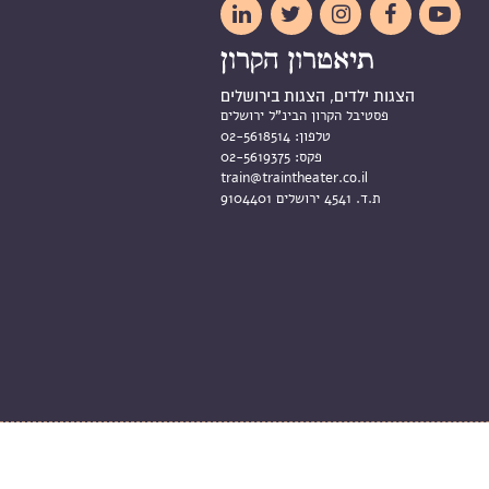





הצגות ילדים, הצגות בירושלים
פסטיבל הקרון הבינ"ל ירושלים
טלפון:
02-5618514
פקס:
02-5619375
train@traintheater.co.il
ת.ד. 4541 ירושלים 9104401
וב אתר: מיה מרום וליאת זלדס | פיתוח:
אסי אורן