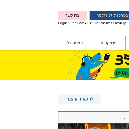
טרפות לניוזלטר
צרו קשר
X
דף הבית
פייסבוק
יוטיוב
אינסטגרם
English
אנחנו מזמינים אותך להצטרף
לדעת לפני כולם על עדכונים,
והטבות מיוחדות עבורך
פרויקטים
הפסטיבל
להזמנת ההצגה
ית