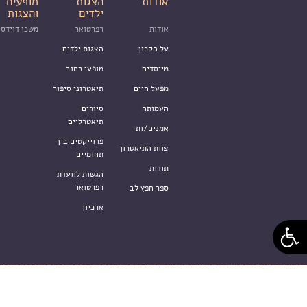
אודות
הצגות
מופעים
ילדים
והצגות
אודות
רפרטואר
משכן דוידסו
על הקרון
הצגות ילדים
מייסדים
מופעי רחוב
מפעל חיים
תיאטרוני סיפור
העמותה
סיורים
תיאטרליים
אמנים/ות
פרוייקטים בין
צוות התיאטרון
תחומיים
תודות
הגשות לוועדת
רפרטואר
ספר חפץ לב
ארכיון
© תיאטרון הקרון 2015 ע"ר 580010684