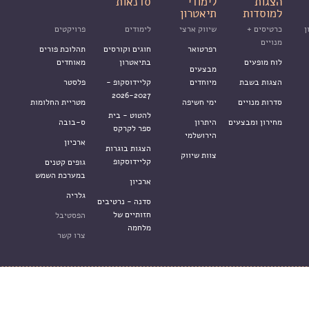
הצגות
לימודי
סדנאות
למוסדות
תיאטרון
ן
כרטיסים +
שיווק ארצי
לימודים
פרויקטים
מנויים
רפרטואר
חוגים וקורסים
תהלוכת פורים
לוח מופעים
בתיאטרון
מאוחדים
מבצעים
הצגות בשבת
מיוחדים
קליידוסקופ -
פלסטר
2026-2027
סדרות מנויים
ימי חשיפה
מטריית החלומות
להטוט - בית
מחירון ומבצעים
היתרון
ס-בובה
ספר לקרקס
הירושלמי
ארכיון
הצגות בוגרות
צוות שיווק
קליידוסקופ
גופים קטנים
במערכת השמש
ארכיון
גלריה
סדנה - נרטיבים
חזותיים של
הפסטיבל
מלחמה
צרו קשר
מדיניות שימוש ופרטיות באתר
עיצ