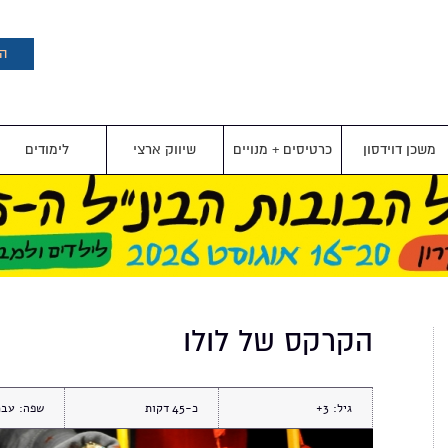
דילוג
לתוכן
העיקרי
הצ
משכן דוידסון
כרטיסים + מנויים
שיווק ארצי
לימודים
הקרקס של לולו
גיל:
3+
כ-45
שפה:
עבר