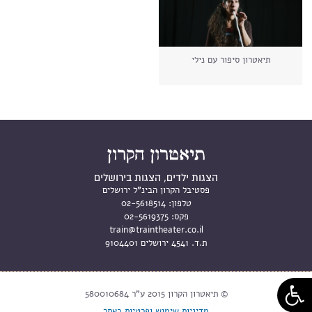
תיאטרון סיפור עם נילי
הצגות ילדים, הצגות בירושלים
פסטיבל הקרון הבינ"ל ירושלים
טלפון:
02-5618514
פקס:
02-5619375
train@traintheater.co.il
ת.ד. 4541 ירושלים 9104401
© תיאטרון הקרון 2015 ע"ר 580010684
מדיניות שימוש ופרטיות באתר