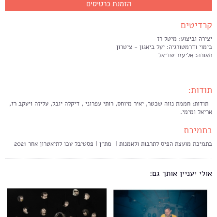
הזמנת כרטיסים
קרדיטים
יצירה וביצוע: מיטל רז
בימוי ודרמטורגיה: יעל ביאגון - ציטרון
תאורה: אליעזר שדיאל
תודות:
תודות: חממת נווה שכטר, יאיר מיוחס, רותי עפרוני , דיקלה יובל, עליזה ויעקב רז,
אריאל ומימי.
בתמיכת
בתמיכת מועצת הפיס לתרבות ולאמנות | מת״ן | פסטיבל עכו לתיאטרון אחר 2021
אולי יעניין אותך גם: