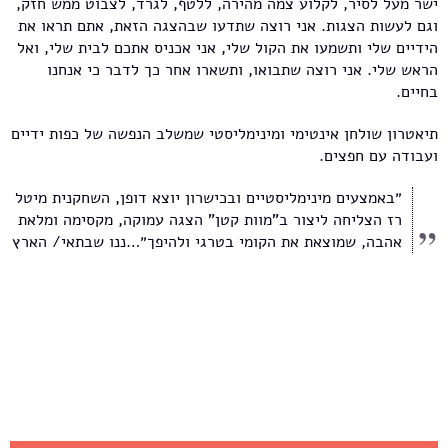
ישר מעל לסיר, לקלוע צמה מהירה, ללטף, לגרד, לצבוט ממש חזק,
וגם לעשות הצגות. אני רוצה שתדעו שבהצגה הזאת, אתם תראו את
הידיים שלי ותשמעו את הקול שלי, אני אכניס אתכם לבית שלי, ואל
הראש שלי. אני רוצה שתבואו, ותשארו אחר כך לדבר כי אנחנו
בחיים.
תיאטרון שולחן אינטימי ומינימליסטי שמשלב הנפשה של כפות ידיים
ועבודה עם חפצים.
״באמצעים מינימליסטיים ובכישרון יוצא דופן, השחקנית מיטל
רז הצליחה ליצור ב"מוות קטן" הצגה עמוקה, מקסימה ומלאת
אהבה, שמוצאת את הקומי בטרגי ולהיפך״…ננו שבתאי/ הארץ