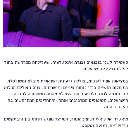
סאטירה לשני בובנאים וצנרת אינסטלציה, שעלילתה מתרחשת בתוך
צוללת גרעינית ישראלית.
במציאות אפוקליפטית, צוללת גרעינית ישראלית מובלת ומטולטלת
במצולות הנשייה בידי כוחות ציניים ומושחתים. צוות הצוללת הכלוא
יחד ומנסה לנווט ולהפעיל את הצוללת מהווה מטאפורה לחברה
הישראלית, הטיפוסים המרכיבים אותה, והתהליכים המתרחשים בה
בעבר ובהווה.
תיאטרון אקטואלי ושופע הומור, המייצר מפגש חזותי בין אובייקטים
מודולריים, תנועה וטקסט.