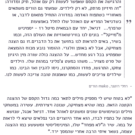
והרגישה את הקסם שאפשר לעשות רק עם אוהל, תיק ומדורה:
"זה חיזיון מרתק, לא רק לילדים. שמעתי גם הורים משתאים
מאחוריי כשתפוח האדמה במדורה התחיל פתאום לדבר, או
כשדניאל המריא עם האוהל שלו לחלל באמצעות
שרפרף... דניאל, יחד עם הבמאית מיטל רז - יסמיניש
מ"מייקל"- בונים לנו בווירטואוזיות את העולם הזה, וכמו
בשיר, באים להראות לנו בחושך את כל הדברים.זו גם הצגה
מצחיקה, אבל לא באופן וולגרי. ההומור נובע מכוח ההמצאה
שמפתיע בכל רגע מחדש... על ההצגה כולה שורה מין היגיון
של סרט מצויר... משהו כמעט צ'פליני במהות שלו. הילדים
צחקו, התרגשו, פחדו והסתקרנו, ניסו להבין ואז הבינו. כמו
שילדים צריכים לעשות, כמו שאמנות טובה צריכה לעשות לנו.
רחלי רוטנר, mako הורים
"לא בטוח שיש לי מספיק מילים לתאר כמה גדול הקסם של ההצגה
הקטנה הזאת. כמה שהיא מצחיקה, שנונה ויצירתית. עשירה במשחקי
מילים ובשימושים שונים ומשונים לאוהל אחד. דניאל אנגל, שנושא
אותה על כתפיו לבדו, הוא אחד היוצרים הכי נפלאים שיצא לי לראות
על במה. שיר ה"לא מפחד" שלו, המינימליסטי ומשעשע כמו ההצגה
עצמה, נשאר איתי הרבה אחרי שהמסך ירד."