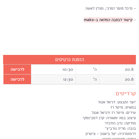
מיכל סופר זמרני, מגזין לאשה
קישור לכתבה המלאה ב-mako
הזמנת כרטיסים
20.8
ה'
10:30
לרכישה
20.8
ה'
12:30
לרכישה
קרדיטים
יוצר ומבצע: דניאל אנגל
במאית: מיטל רז
שירים: מיטל רז ודניאל אנגל
עיצוב במה ותאורה: קרן דמבינסקי
מוזיקה: נדב הולנדר
בובה: מריה גורביץ'
דרמטורגיה: יעל ביאגון - ציטרון