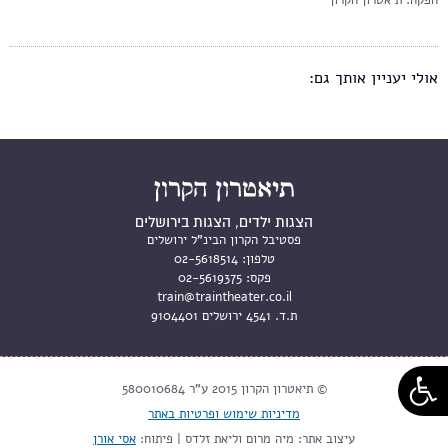
הפקה: תיאטרון הקרון
אולי יעניין אותך גם:
הצגות ילדים, הצגות בירושלים
פסטיבל הקרון הבינ"ל ירושלים
טלפון:
02-5618514
פקס:
02-5619375
train@traintheater.co.il
ת.ד. 4541 ירושלים 9104401
© תיאטרון הקרון 2015 ע"ר 580010684
מדיניות שימוש ופרטיות באתר
עיצוב אתר: מיה מרום וליאת זלדס | פיתוח:
אסי אורן