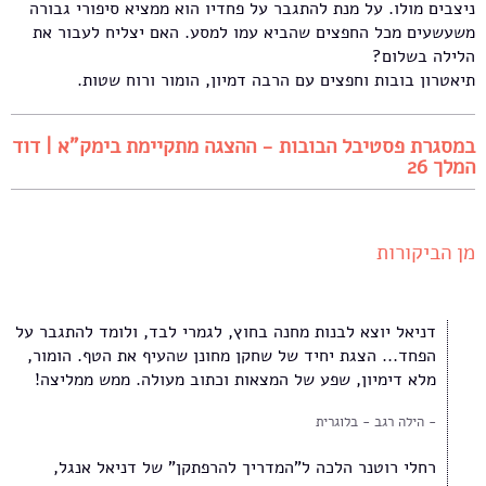
ניצבים מולו. על מנת להתגבר על פחדיו הוא ממציא סיפורי גבורה
משעשעים מכל החפצים שהביא עמו למסע. האם יצליח לעבור את
הלילה בשלום?
תיאטרון בובות וחפצים עם הרבה דמיון, הומור ורוח שטות.
במסגרת פסטיבל הבובות - ההצגה מתקיימת בימק"א | דוד
המלך 26
מן הביקורות
דניאל יוצא לבנות מחנה בחוץ, לגמרי לבד, ולומד להתגבר על
הפחד... הצגת יחיד של שחקן מחונן שהעיף את הטף. הומור,
מלא דימיון, שפע של המצאות וכתוב מעולה. ממש ממליצה!
הילה רגב - בלוגרית
רחלי רוטנר הלכה ל"המדריך להרפתקן" של דניאל אנגל,