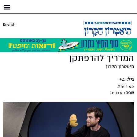
דילוג
לתוכן
העיקרי
English
המדריך להרפתקן
תיאטרון הקרון
גיל:
4+
45
שפה:
עברית