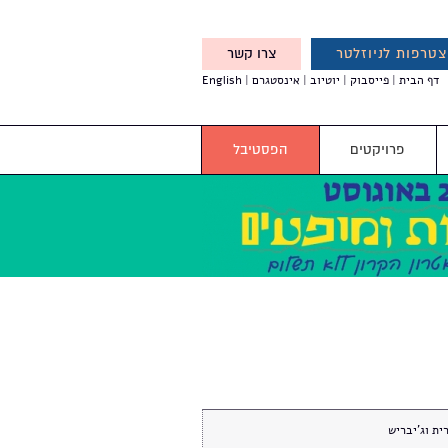
טרפות לניוזלטר
צרו קשר
X
דף הבית
פייסבוק
יוטיוב
אינסטגרם
English
אנחנו מזמינים אותך להצטרף
לדעת לפני כולם על עדכונים,
והטבות מיוחדות עבורך
פרויקטים
הפסטיבל
ית וג'יבריש