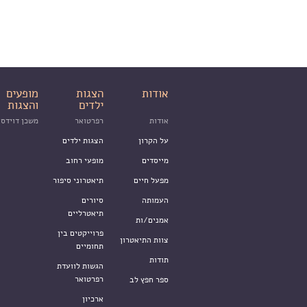
אודות
הצגות
מופעים
ילדים
והצגות
אודות
רפרטואר
משכן דוידסו
על הקרון
הצגות ילדים
מייסדים
מופעי רחוב
מפעל חיים
תיאטרוני סיפור
העמותה
סיורים
תיאטרליים
אמנים/ות
פרוייקטים בין
צוות התיאטרון
תחומיים
תודות
הגשות לוועדת
רפרטואר
ספר חפץ לב
ארכיון