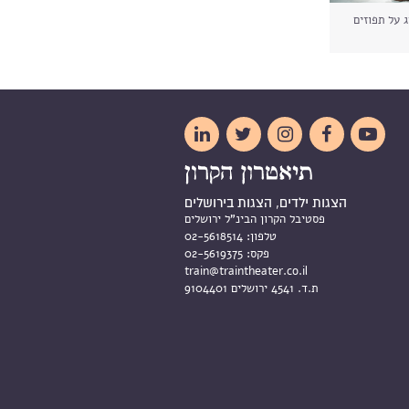
 על תפוזים





הצגות ילדים, הצגות בירושלים
פסטיבל הקרון הבינ"ל ירושלים
טלפון:
02-5618514
פקס:
02-5619375
train@traintheater.co.il
ת.ד. 4541 ירושלים 9104401