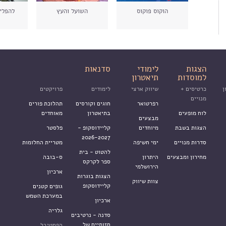
הוקוס פוקוס
השועל והעץ
להפליג
הצגות
לימודי
סדנאות
למוסדות
תיאטרון
ן
כרטיסים +
שיווק ארצי
לימודים
פרויקטים
מנויים
רפרטואר
חוגים וקורסים
תהלוכת פורים
לוח מופעים
בתיאטרון
מאוחדים
מבצעים
הצגות בשבת
מיוחדים
קליידוסקופ -
פלסטר
2026-2027
סדרות מנויים
ימי חשיפה
מטריית החלומות
להטוט - בית
מחירון ומבצעים
היתרון
ס-בובה
ספר לקרקס
הירושלמי
ארכיון
הצגות בוגרות
צוות שיווק
קליידוסקופ
גופים קטנים
במערכת השמש
ארכיון
גלריה
סדנה - נרטיבים
חזותיים של
הפסטיבל