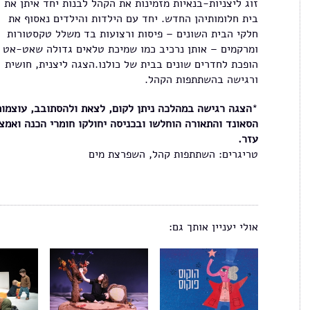
זוג ליצניות-בנאיות מזמינות את הקהל לבנות יחד איתן את
בית חלומותיהן החדש. יחד עם הילדות והילדים נאסוף את
חלקי הבית השונים – פיסות ורצועות בד משלל טקסטורות
ומרקמים – אותן נרכיב כמו שמיכת טלאים גדולה שאט-אט
הופכת לחדרים שונים בבית של כולנו.הצגה ליצנית, חושית
ורגישה בהשתתפות הקהל.
*
הצגה רגישה במהלכה ניתן לקום, לצאת ולהסתובב, עוצמות
הסאונד והתאורה הוחלשו ובכניסה יחולקו חומרי הכנה ואמצ
עזר.
טריגרים: השתתפות קהל, השפרצת מים
אולי יעניין אותך גם: