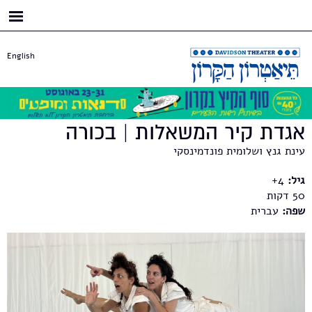
דילוג
לתוכן
העיקרי
English
אגדת קיר המשאלות | בכורה
עינת גנץ ושלומית פונדמינסקי
גיל:
4+
50
שפה:
עברית