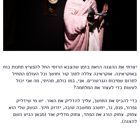
יצרתי את ההצגה הזאת בזמן שהצבא הרוסי החל להפציץ תחנות כוח
באוקראינה. אוקראינה צללה לתוך קור וחושך וכל העולם התחיל
לתרום שמיכות וגנרטורים. אני, כמו כולם, תהיתי, מה אני יכול
לעשות כדי לעצור את המלחמה?
כדי להביס את החושך, עליך להדליק את האור. יש מי שידליק
גפרור, פנס, נר, יחשוב מחשבה טובה, יזרוק חיוך. הנשק שלי הוא
צחוק. צחוק הורג את הפחד, צחוק מדליק אור (מכאן הגיע השם
להצגה).