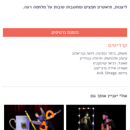
ליצנות, תיאטרון חפצים ומחשבות טובות על מלחמה רעה.
הזמנת כרטיסים
קרדיטים
משחק, בימוי וכתיבה: לושה גבריאלוב
עיצוב תלבושות: וורוורה גבוזדיק
סאונד: דניאל קורנקביץ
תאורה: איליה גרצ׳יקוב
צילום: Arik Shraga
אולי יעניין אותך גם: