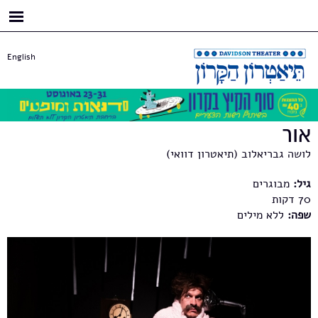
דילוג
לתוכן
העיקרי
English
אור
לושה גבריאלוב (תיאטרון דוואי)
גיל:
מבוגרים
70
שפה:
ללא מילים