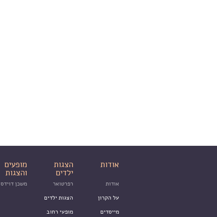
אודות
הצגות
מופעים
ילדים
והצגות
אודות
רפרטואר
משכן דוידסו
על הקרון
הצגות ילדים
מייסדים
מופעי רחוב