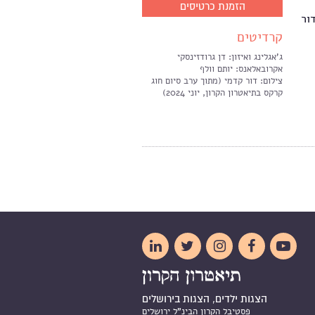
הזמנת כרטיסים
ור
קרדיטים
ג'אגלינג ואיזון: דן גרודזינסקי
אקרובאלאנס: יותם וולף
צילום: דור קדמי (מתוך ערב סיום חוג
קרקס בתיאטרון הקרון, יוני 2024)





הצגות ילדים, הצגות בירושלים
פסטיבל הקרון הבינ"ל ירושלים