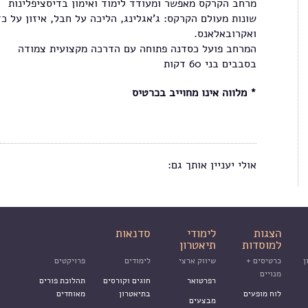
מרחב הקרקס מאפשר ומעודד לימוד ואימון בדיסציפלינות
שונות מעולם הקרקס: ג'אגלינג, הליכה על חבל, איזון על כד
ואקרובאלאנס.
המרחב פועל כסדנה פתוחה עם הדרכה מקצועית צמודה
בסבבים בני 60 דקות
* מלווה אינו מחוייב בכרטיס
אולי יעניין אותך גם:
הצגות
לימודי
סדנאות
למוסדות
תיאטרון
ן
כרטיסים +
שיווק ארצי
לימודים
פרויקטים
מנויים
רפרטואר
חוגים וקורסים
תהלוכת פורים
לוח מופעים
בתיאטרון
מאוחדים
מבצעים