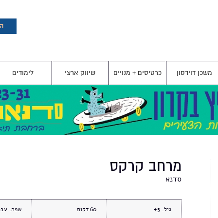
דילוג
לתוכן
העיקרי
הצ
משכן דוידסון
כרטיסים + מנויים
שיווק ארצי
לימודים
מרחב קרקס
סדנא
גיל:
5+
60
שפה:
עבר