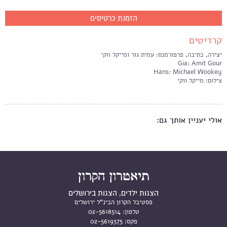
הזמנת כרטיסים
קרדיטים
יצירה, כתיבה, פרפורמנס: עמית גור ומייקל ווקי
Gia: Amit Gour
Hans: Michael Wookey
צילום: מייקל ווקי
אולי יעניין אותך גם:
הצגות ילדים, הצגות בירושלים
פסטיבל הקרון הבינ"ל ירושלים
טלפון:
02-5618514
פקס:
02-5619375