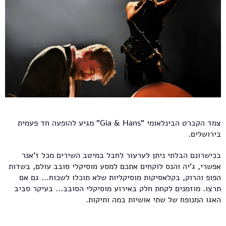
צמד הקברט הבינלאומי "Gia & Hans" מגיע להופעה חד פעמית
בירושלים.
בכישרונם הבלתי ניתן לערעור לחבל במיטב השירים מכל ז'אנר
אפשרי, ג'יה והנס לוקחים אתכם למסע מוסיקלי סובב עולם, בשדות
הפופ והרוק, בקלאסיקות מוסיקליות שלא תוכלו לשכוח... גם אם
תרצו. מוזמנים לקחת חלק באירוע מוסיקלי הסובב... בעיקר סביב
האגו המנופח של שתי אושיות במה ותיקות.