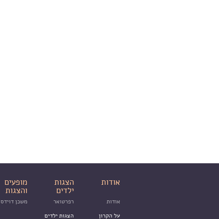
אודות
הצגות
מופעים
ילדים
והצגות
אודות
רפרטואר
משכן דוידסו
על הקרון
הצגות ילדים