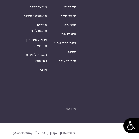
מייסדים
מופעי רחוב
מפעל חיים
תיאטרוני סיפור
העמותה
סיורים
תיאטרליים
אמנים/ות
פרוייקטים בין
צוות התיאטרון
תחומיים
תודות
הגשות לוועדת
רפרטואר
ספר חפץ לב
ארכיון
צרו קשר
© תיאטרון הקרון 2015 ע"ר 580010684