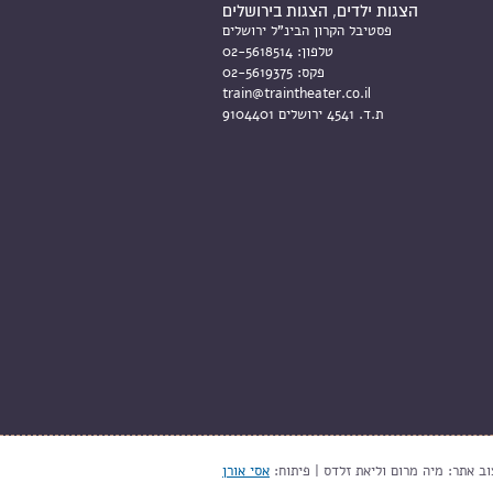
הצגות ילדים, הצגות בירושלים
פסטיבל הקרון הבינ"ל ירושלים
טלפון:
02-5618514
פקס:
02-5619375
train@traintheater.co.il
ת.ד. 4541 ירושלים 9104401
וב אתר: מיה מרום וליאת זלדס | פיתוח:
אסי אורן