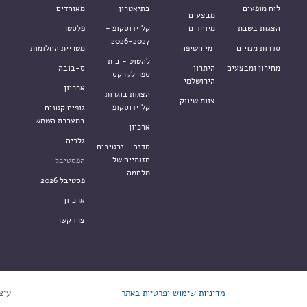
לוח מופעים
בתיאטרון
מאוחדים
מבצעים
הצגות בשבת
מיוחדים
קליידוסקופ -
פלסטר
2026-2027
סדרות מנויים
ימי חשיפה
מטריית החלומות
להטוט - בית
מחירון ומבצעים
היתרון
ס-בובה
ספר לקרקס
הירושלמי
ארכיון
הצגות בוגרות
צוות שיווק
קליידוסקופ
גופים קטנים
במערכת השמש
ארכיון
גלריה
סדנה - נרטיבים
חזותיים של
הפסטיבל
מלחמה
פסטיבל 2026
ארכיון
צרו קשר
מדיניות שימוש ופרטיות באתר
עיצ