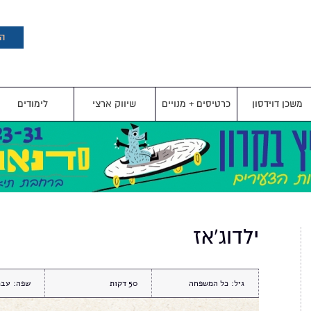
דילוג
לתוכן
העיקרי
הצ
משכן דוידסון
כרטיסים + מנויים
שיווק ארצי
לימודים
ילדוג'אז
גיל:
כל המשפחה
50
שפה:
עבר